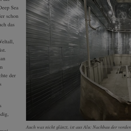
 Deep Sea
der schon
uch das
eltall,
st.
 an
im
chte der
s
s
dig,
Auch was nicht glänzt, ist aus Alu: Nachbau der vorder
zwei