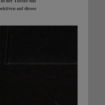
in der Tiefsee das
ektiven auf dieses