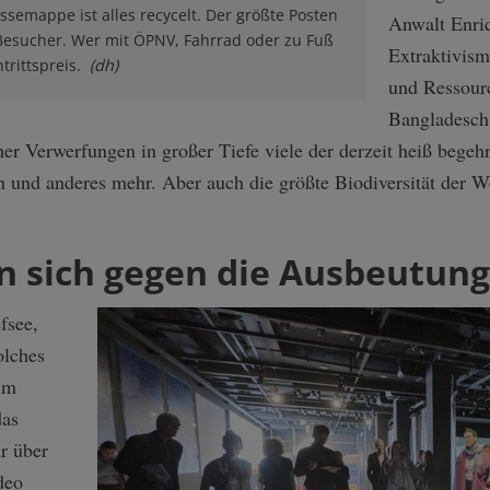
essemappe ist alles recycelt. Der größte Posten
Anwalt Enri
er Besucher. Wer mit ÖPNV, Fahrrad oder zu Fuß
Extraktivis
trittspreis.
(dh)
und Ressour
Bangladesch 
er Verwerfungen in großer Tiefe viele der derzeit heiß begehr
n und anderes mehr. Aber auch die größte Biodiversität der We
n sich gegen die Ausbeutung
fsee,
olches
um
das
r über
deo