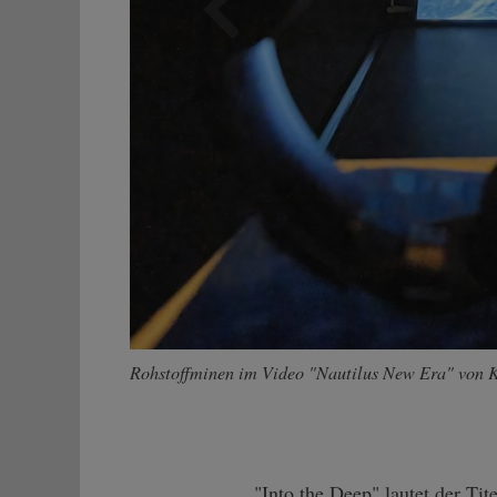
Zurück
Rohstoffminen im Video "Nautilus New Era" von Kri
"Into the Deep" lautet der Tite