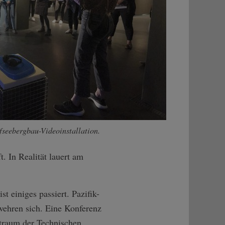
fseebergbau-­Videoinstallati­on.
. In Realität lauert am
st einiges passiert. Pazifik-
wehren sich. Eine Konferenz
traum der Technischen