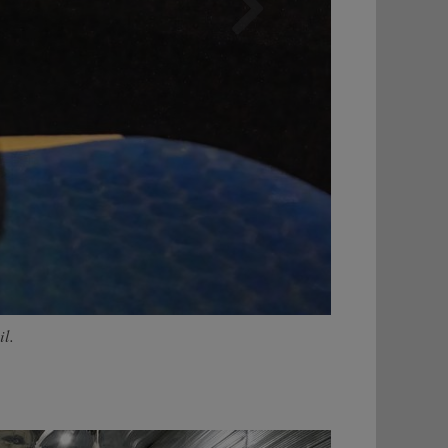
Weiter
il.