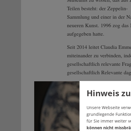
Teilen besteht: der Zeppelin-
Sammlung und einer in der N
neueren Kunst. 1996 zog das
aufgegeben hatte.
Seit 2014 leitet Claudia Emm
miteinander zu verbinden, ind
gesellschaftlich relevante Fr
gesellschaftlich Relevante da
Hinweis zu
Unsere Webseite verw
grundlegende Funktion
für Sie immer weiter 
können nicht missbrä