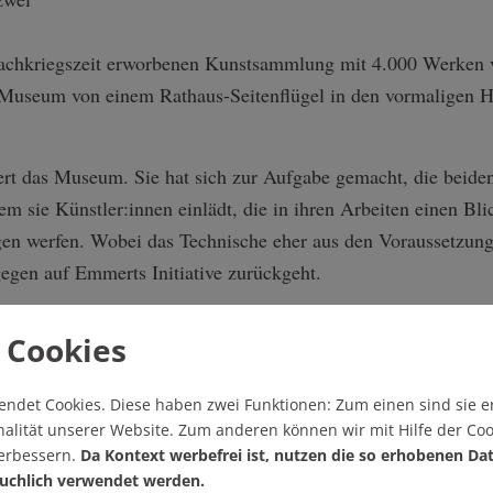
achkriegszeit erworbenen Kunstsammlung mit 4.000 Werken vo
 Museum von einem Rathaus-Seitenflügel in den vormaligen H
ert das Museum. Sie hat sich zur Aufgabe gemacht, die beide
em sie Künstler:innen einlädt, die in ihren Arbeiten einen Bli
agen werfen. Wobei das Technische eher aus den Voraussetzunge
gegen auf Emmerts Initiative zurückgeht.
Am Anfang s
 Cookies
Ausstellung
Welten. Virtu
endet Cookies.
Diese haben zwei Funktionen: Zum einen sind sie er
zeitgenössis
alität unserer Website. Zum anderen können wir mit Hilfe der Coo
"Innovatione
verbessern.
Da Kontext werbefrei ist, nutzen die so erhobenen Da
folgten, sch
uchlich verwendet werden.