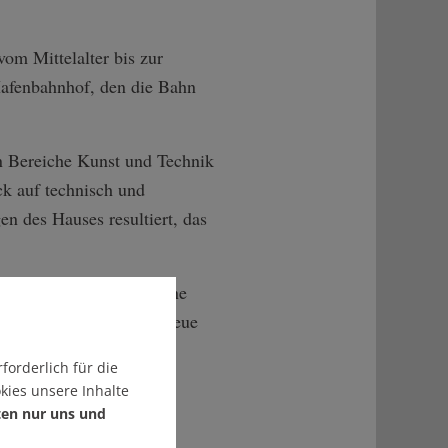
m Mittelalter bis zur
afenbahnhof, den die Bahn
n Bereiche Kunst und Technik
ck auf technisch und
n des Hauses resultiert, das
tanden eher technikaffine
en: 2018 etwa "Schöne neue
elle Realitäten in der
forderlich für die
chen Kunst" und
kies unsere Inhalte
n! Zukunft als Ziel". Es
ten nur uns und
on kritischer, "Game of