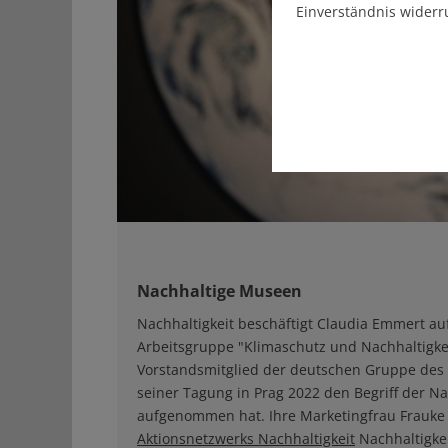
Einverständnis widerr
Nachhaltige Museen
Nachhaltigkeit beschäftigt Claudia Emmert auf 
Arbeitsgruppe "Klimaschutz und Nachhaltig
Vorstandsmitglied der deutschen Gruppe des
seiner Tagung in Prag 2022 den Begriff der Na
aufgenommen hat. Ihre Marketingfrau Frauke S
Aktionsnetzwerks Nachhaltigkeit
Nachhaltigke