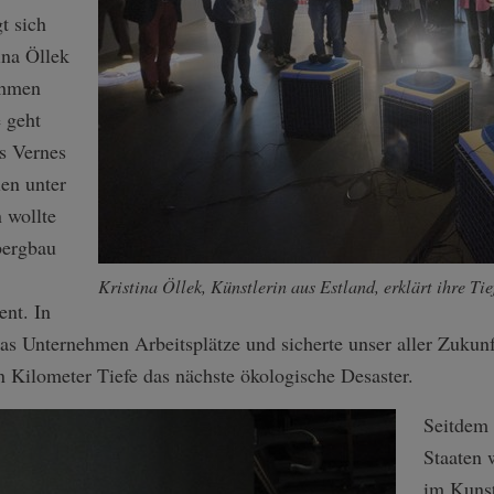
t sich
ina Öllek
ehmen
 geht
s Vernes
en unter
 wollte
bergbau
Kristina Öllek, Künstlerin aus Estland, erklärt ihre Tie
nt. In
as Unternehmen Arbeitsplätze und sicherte unser aller Zukunft
 Kilometer Tiefe das nächste ökologische Desaster.
Seitdem i
Staaten 
im Kuns