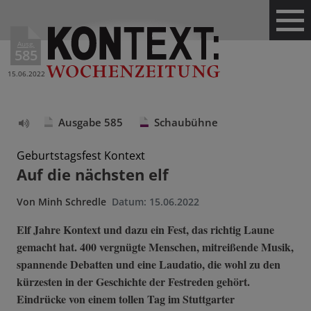
Ausg.
585
15.06.2022
Ausgabe 585
Schaubühne
Text
vorlesen
Geburtstagsfest Kontext
Auf die nächsten elf
Von
Minh Schredle
Datum:
15.06.2022
Elf Jahre Kontext und dazu ein Fest, das richtig Laune
gemacht hat. 400 vergnügte Menschen, mitreißende Musik,
spannende Debatten und eine Laudatio, die wohl zu den
kürzesten in der Geschichte der Festreden gehört.
Eindrücke von einem tollen Tag im Stuttgarter