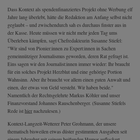
Dass Kontext als spendenfinanziertes Projekt ohne Werbung elf
Jahre lang überlebt, hätte die Redaktion am Anfang selbst nicht
geglaubt – und zwischendurch sah es durchaus finster aus in
der Kasse. Heute müssen wir nicht mehr jeden Tag ums
Überleben kämpfen, sagt Chefredakteurin Susanne Stiefel:
"Wir sind von Pionier:innen zu Expert:innen in Sachen
gemeinnütziger Journalismus geworden, deren Rat gefragt ist.
Eins sagen wir den Journalist:innen immer wieder: Ihr braucht
für ein solches Projekt Herzblut und eine gehörige Portion
Wahnsinn. Aber ihr braucht vor allem einen guten Anwalt und
einen, der etwas von Geld versteht. Wir haben beide."
Namentlich der Rechtsgelehrte Markus Köhler und unser
Finanzvorstand Johannes Rauschenberger. (Susanne Stiefels
Rede ist
hier
nachzulesen.)
Kontext-Langzeit-Wetterer Peter Grohmann, der unsere
thematisch bisweilen etwas düster gestimmten Ausgaben seit
einem Jahrzehnt mit seinem beißenden Humor auflockert,