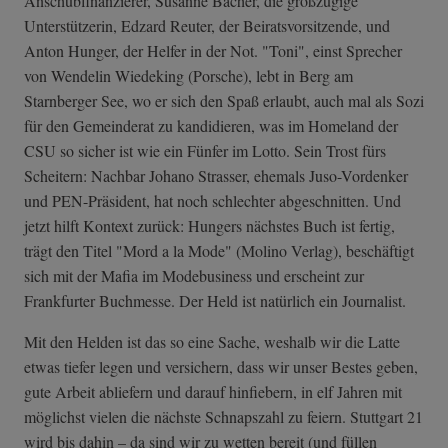
Anschubfinanzierer, Susanne Bächer, die großzügige
Unterstützerin, Edzard Reuter, der Beiratsvorsitzende, und
Anton Hunger, der Helfer in der Not. "Toni", einst Sprecher
von Wendelin Wiedeking (Porsche), lebt in Berg am
Starnberger See, wo er sich den Spaß erlaubt, auch mal als Sozi
für den Gemeinderat zu kandidieren, was im Homeland der
CSU so sicher ist wie ein Fünfer im Lotto. Sein Trost fürs
Scheitern: Nachbar Johano Strasser, ehemals Juso-Vordenker
und PEN-Präsident, hat noch schlechter abgeschnitten. Und
jetzt hilft Kontext zurück: Hungers nächstes Buch ist fertig,
trägt den Titel "Mord a la Mode" (Molino Verlag), beschäftigt
sich mit der Mafia im Modebusiness und erscheint zur
Frankfurter Buchmesse. Der Held ist natürlich ein Journalist.
Mit den Helden ist das so eine Sache, weshalb wir die Latte
etwas tiefer legen und versichern, dass wir unser Bestes geben,
gute Arbeit abliefern und darauf hinfiebern, in elf Jahren mit
möglichst vielen die nächste Schnapszahl zu feiern. Stuttgart 21
wird bis dahin – da sind wir zu wetten bereit (und füllen