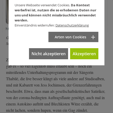
Unsere Webseite verwendet Cookies.
Da Kontext
werbefrei ist, nutzen die so erhobenen Daten nur
uns und können nicht missbräuchlich verwendet
werden.
Einverständnis widerrufen:
Datenschutzerklärung
Arten von Cookies
Grüße von Landtagspräsidentin Muhterem Aras (links), hier mit
Susanne Stiefel und Josef-Otto Freudenreich. Screenshot: Twitter
Nicht akzeptieren
Akzeptieren
Zum Abschluss des Abends, moderiert von Gesa von Leesen,
gab es – so viel Eigenlob muss erlaubt sein – noch ein
mitreißendes Unterhaltungsprogramm mit der Sängerin
Thabilé, die live besser klingt als viele andere auf Studioalben,
und mit Kabarett von Jess Jochimsen, der Grenzerfahrungen
beschreibt. Etwa, dass man als gesellschaftskritischer Satiriker,
von der corona-bedingten Auftragsflaute genötigt, auch mal in
einem Autokino auftritt und Blechkisten Witze erzählt, die
nicht lachen, sondern hupen, wenn ein Gag zündet.