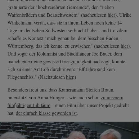
gratulierte der "hochverehrten Gemeinde", den "lieben
Waffenbrüdern und Beatschwestern" (nachzulesen
hier
), Ulrike
Winkelmann verrät, dass sie in ihrem Leben noch keine 14
Tage im deutschen Südwesten verbracht habe – und trotzdem
schaffe es Kontext "mich genau bei dem bisschen Baden-
Württemberg, das ich kenne, zu erwischen" (nachzulesen
hier
).
Und sogar der Kolumnist und Stadtflaneur Joe Bauer, dem
manch eine:r eine gewisse Griesgrämigkeit nachsagt, konnte
sich zu einer Art Lob durchringen: "Elf Jahre sind kein
Fliegenschiss." (Nachzulesen
hier
.)
Besonders freut uns, dass Kameramann Steffen Braun,
unterstützt von Anna Hunger – wie auch schon
zu unserem
fünfjährigen Jubiläum
– einen Film über unser Projekt gedreht
hat,
der einfach klasse geworden ist
.