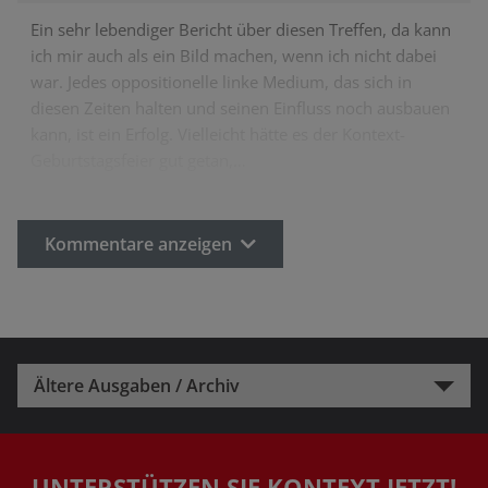
Ein sehr lebendiger Bericht über diesen Treffen, da kann
ich mir auch als ein Bild machen, wenn ich nicht dabei
war. Jedes oppositionelle linke Medium, das sich in
diesen Zeiten halten und seinen Einfluss noch ausbauen
kann, ist ein Erfolg. Vielleicht hätte es der Kontext-
Geburtstagsfeier gut getan,…
Kommentare anzeigen
Ältere Ausgaben / Archiv
UNTERSTÜTZEN SIE KONTEXT JETZT!