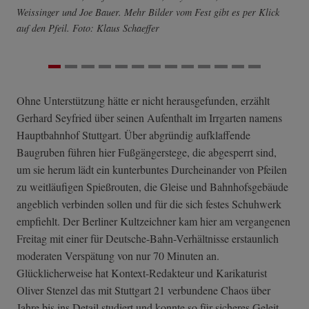
Weissinger und Joe Bauer. Mehr Bilder vom Fest gibt es per Klick
auf den Pfeil. Foto: Klaus Schaeffer
Ohne Unterstützung hätte er nicht herausgefunden, erzählt
Gerhard Seyfried über seinen Aufenthalt im Irrgarten namens
Hauptbahnhof Stuttgart. Über abgründig aufklaffende
Baugruben führen hier Fußgängerstege, die abgesperrt sind,
um sie herum lädt ein kunterbuntes Durcheinander von Pfeilen
zu weitläufigen Spießrouten, die Gleise und Bahnhofsgebäude
angeblich verbinden sollen und für die sich festes Schuhwerk
empfiehlt. Der Berliner Kultzeichner kam hier am vergangenen
Freitag mit einer für Deutsche-Bahn-Verhältnisse erstaunlich
moderaten Verspätung von nur 70 Minuten an.
Glücklicherweise hat Kontext-Redakteur und Karikaturist
Oliver Stenzel das mit Stuttgart 21 verbundene Chaos über
Jahre bis ins Detail studiert und konnte so für sicheres Geleit