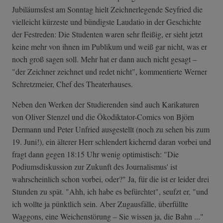
Jubiläumsfest am Sonntag hielt Zeichnerlegende Seyfried die
vielleicht kürzeste und bündigste Laudatio in der Geschichte
der Festreden: Die Studenten waren sehr fleißig, er sieht jetzt
keine mehr von ihnen im Publikum und weiß gar nicht, was er
noch groß sagen soll. Mehr hat er dann auch nicht gesagt –
"der Zeichner zeichnet und redet nicht", kommentierte Werner
Schretzmeier, Chef des Theaterhauses.
Neben den Werken der Studierenden sind auch Karikaturen
von Oliver Stenzel und die Ökodiktator-Comics von Björn
Dermann und Peter Unfried ausgestellt (noch zu sehen bis zum
19. Juni!), ein älterer Herr schlendert kichernd daran vorbei und
fragt dann gegen 18:15 Uhr wenig optimistisch: "Die
Podiumsdiskussion zur Zukunft des Journalismus' ist
wahrscheinlich schon vorbei, oder?" Ja, für die ist er leider drei
Stunden zu spät. "Ahh, ich habe es befürchtet", seufzt er, "und
ich wollte ja pünktlich sein. Aber Zugausfälle, überfüllte
Waggons, eine Weichenstörung – Sie wissen ja, die Bahn ..."