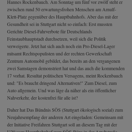
Hannes Rockenbauch. Am Sonntag um fünf vor zwölf steht er
zwischen rund 50 erwartungsfrohen Menschen am Arnulf-
Klett-Platz gegenüber des Hauptbahnhofs. Aber das mit der
Gesundheit sei in Stuttgart nicht so einfach: Erst mussten
Gerichte Diesel-Fahrverbote für Deutschlands
Feinstaubhauptstadt durchsetzen, weil sich die Politik
verweigerte. Jetzt hat sich auch noch ein Pro-Diesel-Lager
mitsamt Rechtspopulisten und der rechten Gewerkschaft
Zentrum Automobil gebildet, das bereits an den vergangenen
zwei Samstagen demonstriert hat und das auch die kommenden
17 vorhat. Resultat politischen Versagens, meint Rockenbauch
und: "Es braucht dringend Alternativen!" Zum Diesel, zum
Auto allgemein. Und was läge da näher als ein öffentlicher
Nahverkehr, der kostenfrei für alle ist?
Daher hat Das Bündnis SÖS (Stuttgart ökologisch sozial) zum
Neujahrsempfang der anderen Art eingeladen: Gemeinsam mit
der Initiative Freifahren Stuttgart soll an diesem Tag mit der
U29 vom Hauptbahnhof zum SÖS-Büro in der Arndtstraße