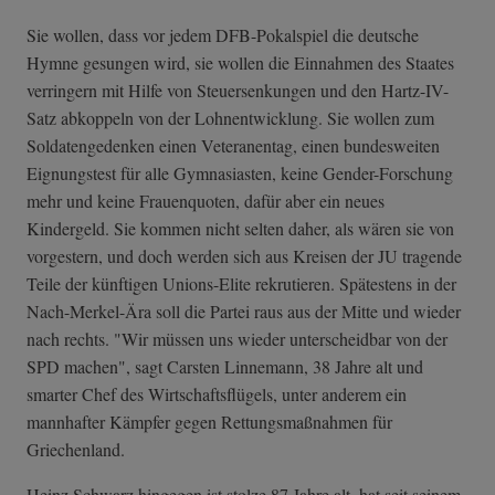
Sie wollen, dass vor jedem DFB-Pokalspiel die deutsche
Hymne gesungen wird, sie wollen die Einnahmen des Staates
verringern mit Hilfe von Steuersenkungen und den Hartz-IV-
Satz abkoppeln von der Lohnentwicklung. Sie wollen zum
Soldatengedenken einen Veteranentag, einen bundesweiten
Eignungstest für alle Gymnasiasten, keine Gender-Forschung
mehr und keine Frauenquoten, dafür aber ein neues
Kindergeld. Sie kommen nicht selten daher, als wären sie von
vorgestern, und doch werden sich aus Kreisen der JU tragende
Teile der künftigen Unions-Elite rekrutieren. Spätestens in der
Nach-Merkel-Ära soll die Partei raus aus der Mitte und wieder
nach rechts. "Wir müssen uns wieder unterscheidbar von der
SPD machen", sagt Carsten Linnemann, 38 Jahre alt und
smarter Chef des Wirtschaftsflügels, unter anderem ein
mannhafter Kämpfer gegen Rettungsmaßnahmen für
Griechenland.
Heinz Schwarz hingegen ist stolze 87 Jahre alt, hat seit seinem