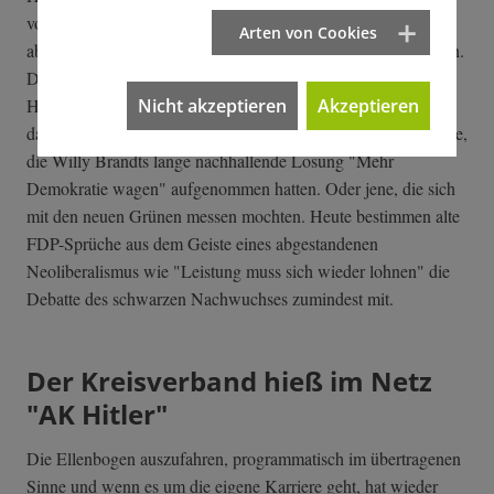
vorsichtshalber ließ das Parteitagspräsidium gar nicht erst
Arten von Cookies
abstimmen, aus Sorge, das JU-Begehren könne durchkommen.
Draußen vor dem Saal machte sie aus ihrem Entsetzen kein
Hehl. Wirklich beeindrucken lassen sich die jungen Rechten
Nicht akzeptieren
Akzeptieren
davon ohnehin nicht. Auch sie sind Kinder ihrer Zeit. Wie jene,
die Willy Brandts lange nachhallende Losung "Mehr
Demokratie wagen" aufgenommen hatten. Oder jene, die sich
mit den neuen Grünen messen mochten. Heute bestimmen alte
FDP-Sprüche aus dem Geiste eines abgestandenen
Neoliberalismus wie "Leistung muss sich wieder lohnen" die
Debatte des schwarzen Nachwuchses zumindest mit.
Der Kreisverband hieß im Netz
"AK Hitler"
Die Ellenbogen auszufahren, programmatisch im übertragenen
Sinne und wenn es um die eigene Karriere geht, hat wieder