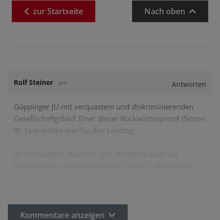
zur
Startseite
Nach oben
Rolf Steiner
am
Antworten
Göppinger JU mit verquastem und diskriminierenden
Gesellschaftgsbild! Einer dieser Rückwärtsapostel (Simon
W. ) kandidiert nun für den Landtag.
Im ehemaligen "Analyse- und Strategiepapier zur
konservativen Erneuerung der CDU/CSU" der Jungen
Union Göppingens wurde 2010 gefordert:; "Nationale…
Kommentare anzeigen