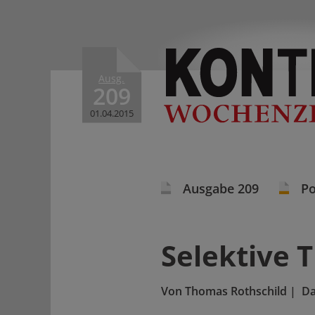
Ausg.
209
01.04.2015
Ausgabe 209
Po
Selektive 
Von
Thomas Rothschild
|
D