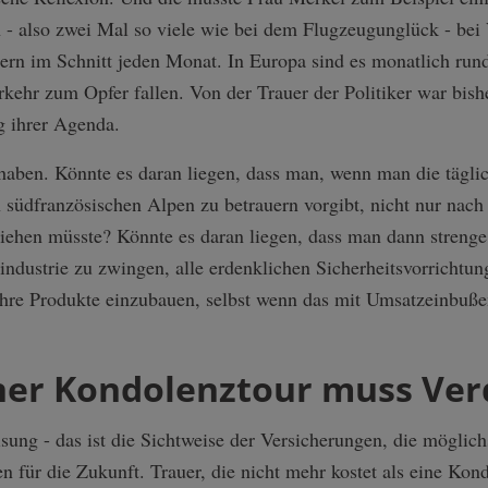
 also zwei Mal so viele wie bei dem Flugzeugunglück - bei 
ndern im Schnitt jeden Monat. In Europa sind es monatlich run
kehr zum Opfer fallen. Von der Trauer der Politiker war bish
g ihrer Agenda.
aben. Könnte es daran liegen, dass man, wenn man die täglic
n südfranzösischen Alpen zu betrauern vorgibt, nicht nur nac
iehen müsste? Könnte es daran liegen, dass man dann streng
industrie zu zwingen, alle erdenklichen Sicherheitsvorrichtun
ihre Produkte einzubauen, selbst wenn das mit Umsatzeinbuße
iner Kondolenztour muss Ver
ung - das ist die Sichtweise der Versicherungen, die möglich
 für die Zukunft. Trauer, die nicht mehr kostet als eine Kond