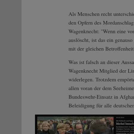
Als Menschen recht unterschie
den Opfern des Mordanschlags 
Wagenknecht: "Wenn eine vom 
auslöscht, ist das ein genaus
mit der gleichen Betroffenhei
Was ist falsch an dieser Auss
Wagenknecht Mitglied der Link
widerlegen. Trotzdem empörte
allen voran der dem Seeheim
Bundeswehr-Einsatz in Afghani
Beleidigung für alle deutsche