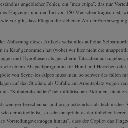
eständnis angeblicher Fehler, ein "mea culpa", das nur Vorteil
ines Flugzeugs und der Tod von 150 Menschen tragisch ist, wi
wie vor gilt, dass Fliegen die sicherste Art der Fortbewegung
.
r Abfassung dieses Artikels weist alles auf eine Selbstmorda
 in Kauf genommen hat (wobei wir hier nicht die unappetitli
ungen und Hypothesen als gesicherte Tatsachen auszugeben, 
 wie einem Abspeckprogramm für Hund und Herrchen oder d
gödie von Seyne-les-Alpes muss man, so schwer das fallen mag
lagen auf den Straßen, als Unfälle am Arbeitsplatz wegen ver
ls "Kollateralschäden" bei militärischen Aktionen, nicht zu 
ch weniger berechenbar und prognostizierbar als technisches 
wie der aktuelle ist, so sehr entspricht es der üblichen leer
edes Vorstellungsvermögen hinaus", dass der Copilot das Flu