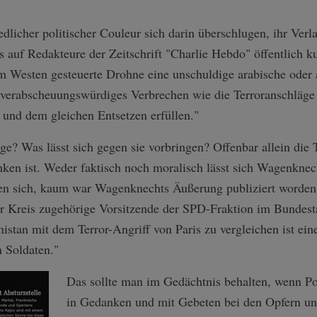
dlicher politischer Couleur sich darin überschlugen, ihr Verl
auf Redakteure der Zeitschrift "Charlie Hebdo" öffentlich k
Westen gesteuerte Drohne eine unschuldige arabische oder 
o verabscheuungswürdiges Verbrechen wie die Terroranschläge v
t und dem gleichen Entsetzen erfüllen."
age? Was lässt sich gegen sie vorbringen? Offenbar allein die 
en ist. Weder faktisch noch moralisch lässt sich Wagenknech
n sich, kaum war Wagenknechts Äußerung publiziert worden,
er Kreis zugehörige Vorsitzende der SPD-Fraktion im Bund
stan mit dem Terror-Angriff von Paris zu vergleichen ist ein
n Soldaten."
Das sollte man im Gedächtnis behalten, wenn Pol
in Gedanken und mit Gebeten bei den Opfern un