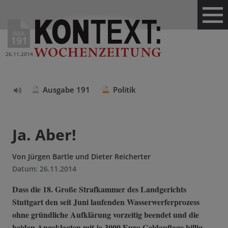
Ausg.
191
26.11.2014
Ausgabe 191
Politik
Text
vorlesen
Ja. Aber!
Von
Jürgen Bartle und Dieter Reicherter
Datum:
26.11.2014
Dass die 18. Große Strafkammer des Landgerichts
Stuttgart den seit Juni laufenden Wasserwerferprozess
ohne gründliche Aufklärung vorzeitig beendet und die
beiden Angeklagten mit je 3000 Euro Geldauflage billig