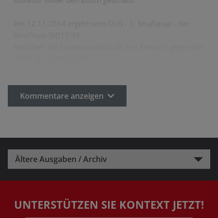
sinnvoll- hinter den Busch geschaut!
Am 12.11.2014 ergeht vom OLG - 1. Strafsenat - der
Beschluss [b][1][/b]:
Nachdem die Staatsanwaltschaft ihre Revision gegen das
Urteil des Landgerichts…
Kommentare anzeigen
Ältere Ausgaben / Archiv
UNTERSTÜTZEN SIE KONTEXT JETZT!