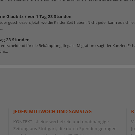
ne Glaubitz /
vor 1 Tag 23 Stunden
er geschlossen. Jetzt, wo die Kinder Zeit haben. Nicht jeder kann es sich le
..
Tag 23 Stunden
tscheidend für die Bekämpfung illegaler Migration« sagt der Kanzler. Er hat
om...
JEDEN MITTWOCH UND SAMSTAG
K
KONTEXT ist eine werbefreie und unabhängige
V
Zeitung aus Stuttgart, die durch Spenden getragen
J