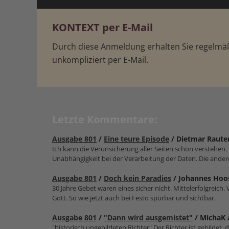
KONTEXT per E-Mail
Durch diese Anmeldung erhalten Sie regelm
unkompliziert per E-Mail.
Letzte Kommentare:
Ausgabe 801
/
Eine teure Episode
/ Dietmar Raute
Ich kann die Verunsicherung aller Seiten schon verstehen.
Unabhängigkeit bei der Verarbeitung der Daten. Die andere
Ausgabe 801
/
Doch kein Paradies
/ Johannes Hoo
30 Jahre Gebet waren eines sicher nicht. Mittelerfolgreich
Gott. So wie jetzt auch bei Festo spürbar und sichtbar.
Ausgabe 801
/
"Dann wird ausgemistet"
/ MichaK 
"historisch ungebildeten Richter" Der Richter ist gebildet, d