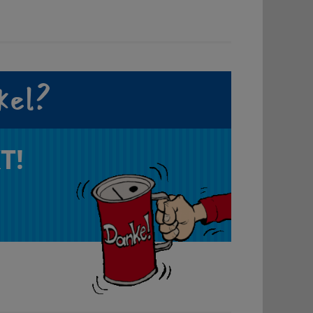
kel?
T!