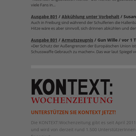
viele Fans in...
Ausgabe 801
/
Abkühlung unter Vorbehalt
/ Susan
Auch in Freiburg sind während der Schulferien die Hallenbäd
Hitze wäre es aber sinnvoll, sich drinnen abkühlen und der.
Ausgabe 801
/
Armutszeugnis
/ Gun Wille /
vor 1 
»Der Schutz der Außengrenzen der Europäischen Union ist en
Schusswaffe Gebrauch zu machen«. Das war laut Spiegel v
UNTERSTÜTZEN SIE KONTEXT JETZT!
Die KONTEXT:Wochenzeitung gibt es seit April 2011
und wird von derzeit rund 1.500 UnterstützerInnen