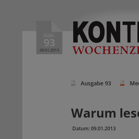
Ausg.
93
09.01.2013
Ausgabe 93
Me
Warum lese
Datum:
09.01.2013