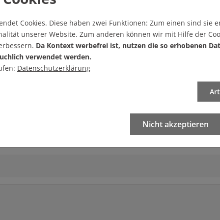
 verfügbar
endet Cookies.
Diese haben zwei Funktionen: Zum einen sind sie er
mentar!
alität unserer Website. Zum anderen können wir mit Hilfe der Coo
verbessern.
Da Kontext werbefrei ist, nutzen die so erhobenen Da
uchlich verwendet werden.
ufen:
Datenschutzerklärung
Ar
r schreiben
Nicht akzeptieren