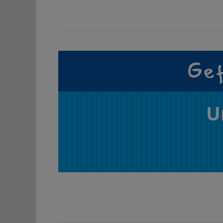
Gef
U