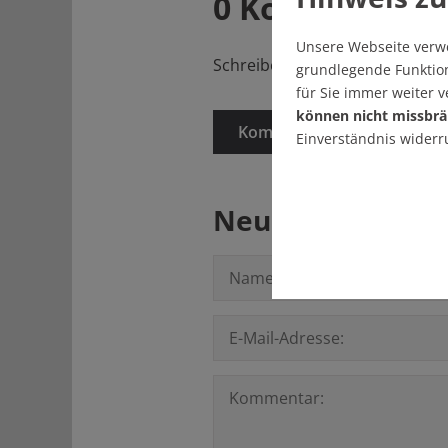
0 Kommentare
Unsere Webseite verw
Schreiben Sie den ersten Kom
grundlegende Funktion
für Sie immer weiter 
können nicht missbrä
Kommentare anzeigen
Einverständnis widerr
Neuen Kommenta