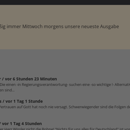
äßig immer Mittwoch morgens unsere neueste Ausgabe
r /
vor 6 Stunden 23 Minuten
 Die einen -in Regierungsverantwortung- suchen eine -so wichtige !- Alterna
n sind...
s /
vor 1 Tag 1 Stunde
. Vertrauen auf Gott hat noch nie versagt. Schwerwiegender sind die Folgen 
/
vor 1 Tag 4 Stunden
er Herr Wissler nicht die Bohne! "Nichts für uns alles für Deutschland" ist von