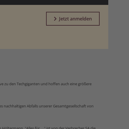
Jetzt anmelden
tive zu den Techgiganten und hoffen auch eine größere
des nachhaltigen Abfalls unserer Gesamtgesellschaft von
 Höltermann. "Alles für ...." ist von der Verbrecher SA die