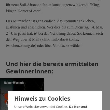
für neue Soli-AbonenntInnen lautet augenzwinkernd: "Klug,
klüger, Kontext-Leser".
Das Mitmachen ist ganz einfach: das Formular anklicken,
ausfüllen und abschicken. Wer dies bis zum Dienstag, 14. Mai,
24 Uhr getan hat, ist bei der Verlosung dabei. Sie können auch
den Weg über E-Mail (<link mail>abo@kontex­
twochenzeitung.­de) oder über Vordrucke wählen.
Und hier die bereits ermittelten
GewinnerInnen:
Hinweis zu Cookies
Unsere Webseite verwendet Cookies.
Da Kontext