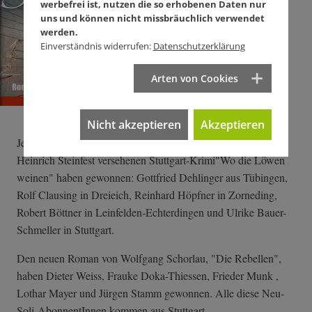
werbefrei ist, nutzen die so erhobenen Daten nur
uns und können nicht missbräuchlich verwendet
werden.
Einverständnis widerrufen:
Datenschutzerklärung
Arten von Cookies
Nicht akzeptieren
Akzeptieren
Je einen signierten und mit einer wunderbaren Zeichnung von
Heinrich Steinfest versehenen Stuttgart-Krimi"Wo die Löwen
weinen" haben gewonnen: Gottfried Dehlinger aus Tübingen,
Rolf Clausing in Dreieich, Reinhard Höpfner in Zorneding,
Robert Böttner in Leinfelden-Echterdingen und Ulrike Bauer-
Schmeller in Stuttgart.
Den neuen Roman von Wolfgang Schorlau, "Die Rebellen",
haben Dieter Weiss, Frauke Doka-Thiessen, Frieder Munk ,
Lothar Mayer und Jürgen Stamm gewonnen. Alle diese Neu-
Soli-AbonnentInnen kommen aus Stuttgart.