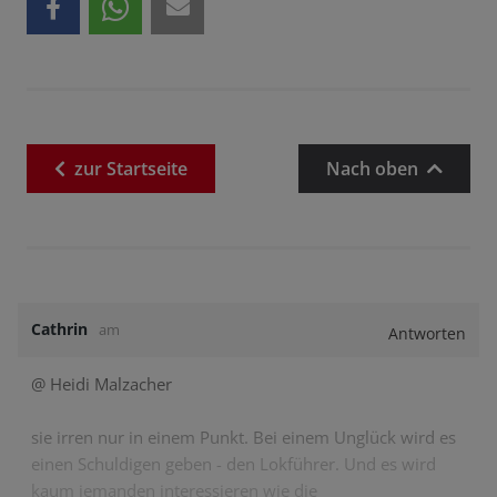
zur
Startseite
Nach oben
Cathrin
am
Antworten
@ Heidi Malzacher
sie irren nur in einem Punkt. Bei einem Unglück wird es
einen Schuldigen geben - den Lokführer. Und es wird
kaum jemanden interessieren wie die