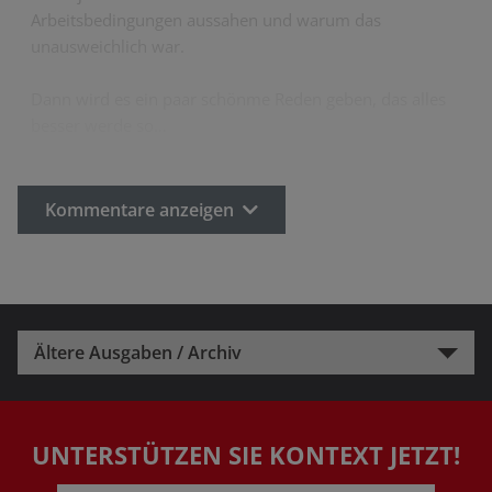
Arbeitsbedingungen aussahen und warum das
unausweichlich war.
Dann wird es ein paar schönme Reden geben, das alles
besser werde so…
Kommentare anzeigen
Ältere Ausgaben / Archiv
UNTERSTÜTZEN SIE KONTEXT JETZT!