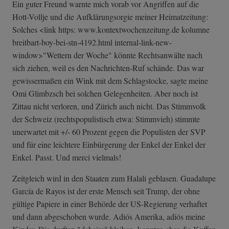
Ein guter Freund warnte mich vorab vor Angriffen auf die
Hott-Vollje und die Aufklärungsorgie meiner Heimatzeitung:
Solches <link https: www.kontextwochenzeitung.de kolumne
breitbart-boy-b­ei-stn-4192.htm­l internal-link-n­ew-
window>"Wett­ern der Woche" könnte Rechtsanwälte nach
sich ziehen, weil es den Nachrichten-Ruf schände. Das war
gewissermaßen ein Wink mit dem Schlagstocke, sagte meine
Omi Glimbzsch bei solchen Gelegenheiten. Aber noch ist
Zittau nicht verloren, und Zürich auch nicht. Das Stimmvolk
der Schweiz (rechtspopulistisch etwa: Stimmvieh) stimmte
unerwartet mit +/- 60 Prozent gegen die Populisten der SVP
und für eine leichtere Einbürgerung der Enkel der Enkel der
Enkel. Passt. Und merci vielmals!
Zeitgleich wird in den Staaten zum Halali geblasen. Guadalupe
García de Rayos ist der erste Mensch seit Trump, der ohne
gültige Papiere in einer Behörde der US-Regierung verhaftet
und dann abgeschoben wurde. Adiós Amerika, adiós meine