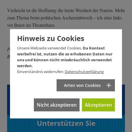
Vielleicht ist die Hoffnung die letzte Weisheit der Narren. Mehr
zum Thema beim politischen Aschermittwoch – ich sitze links
vor Ihnen im Theaterhaus.
Hinweis zu Cookies
Unsere Webseite verwendet Cookies.
Da Kontext
Peter Grohmann ist Kabarettist und Initiator des
werbefrei ist, nutzen die so erhobenen Daten nur
Bürgerprojekts Die AnStifter.
uns und können nicht missbräuchlich verwendet
werden.
Einverständnis widerrufen:
Datenschutzerklärung
Arten von Cookies
Gefällt Ihnen dieser
Artikel?
Nicht akzeptieren
Akzeptieren
Unterstützen Sie