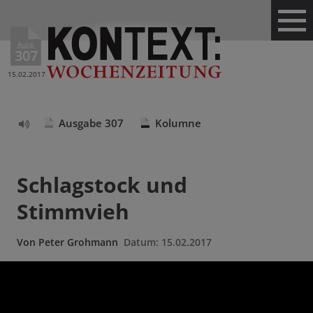
Ausg.
307
15.02.2017
Ausgabe 307
Kolumne
Text
vorlesen
Schlagstock und
Stimmvieh
Von
Peter Grohmann
Datum:
15.02.2017