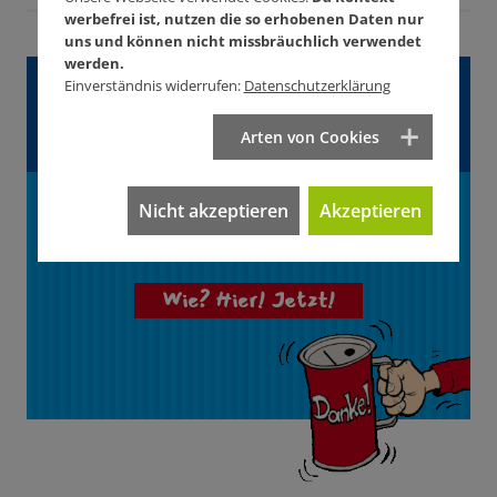
werbefrei ist, nutzen die so erhobenen Daten nur
uns und können nicht missbräuchlich verwendet
werden.
Gefällt Ihnen dieser
Einverständnis widerrufen:
Datenschutzerklärung
Artikel?
Arten von Cookies
Unterstützen Sie
Nicht akzeptieren
Akzeptieren
KONTEXT!
Wie? Hier! Jetzt!