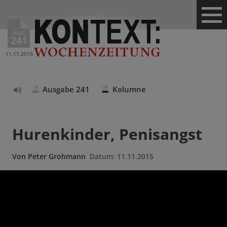
Ausg.
241
11.11.2015
Ausgabe 241
Kolumne
Text
vorlesen
Hurenkinder, Penisangst
Von
Peter Grohmann
Datum:
11.11.2015