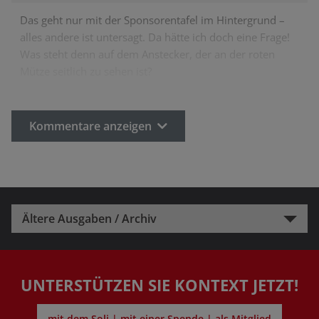
Das geht nur mit der Sponsorentafel im Hintergrund –
alles andere ist untersagt. Da hätte ich doch eine Frage!
Was steht denn auf dem Anstecker, der an der roten
Mütze seitlich zu sehen ist?
Kommentare anzeigen
Ältere Ausgaben / Archiv
UNTERSTÜTZEN SIE KONTEXT JETZT!
mit dem Soli | mit einer Spende | als Mitglied