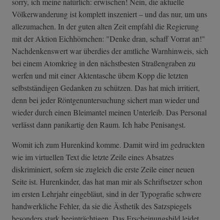
sorry, ich meine natürlich: erwischen! Nein, die aktuelle
Völkerwanderung ist komplett inszeniert – und das nur, um uns
allezumachen. In der guten alten Zeit empfahl die Regierung
mit der Aktion Eichhörnchen: "Denke dran, schaff Vorrat an!"
Nachdenkenswert war überdies der amtliche Warnhinweis, sich
bei einem Atomkrieg in den nächstbesten Straßengraben zu
werfen und mit einer Aktentasche übem Kopp die letzten
selbstständigen Gedanken zu schützen. Das hat mich irritiert,
denn bei jeder Röntgenuntersuchung sichert man wieder und
wieder durch einen Bleimantel meinen Unterleib. Das Personal
verlässt dann panikartig den Raum. Ich habe Penisangst.
Womit ich zum Hurenkind komme. Damit wird im gedruckten
wie im virtuellen Text die letzte Zeile eines Absatzes
diskriminiert, sofern sie zugleich die erste Zeile einer neuen
Seite ist. Hurenkinder, das hat man mir als Schriftsetzer schon
im ersten Lehrjahr eingebläut, sind in der Typografie schwere
handwerkliche Fehler, da sie die Ästhetik des Satzspiegels
besonders stark beeinträchtigen. Das Erscheinungsbild leidet.