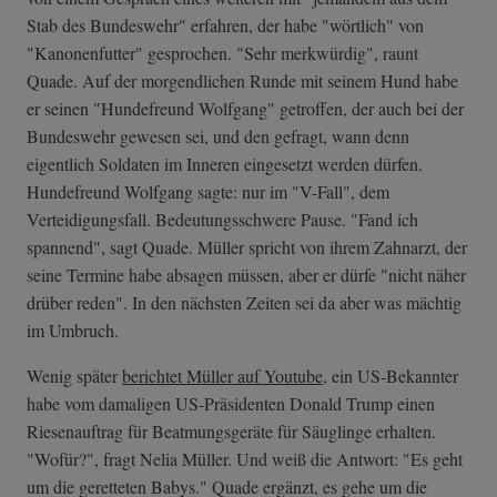
Stab des Bundeswehr" erfahren, der habe "wörtlich" von
"Kanonenfutter" gesprochen. "Sehr merkwürdig", raunt
Quade. Auf der morgendlichen Runde mit seinem Hund habe
er seinen "Hundefreund Wolfgang" getroffen, der auch bei der
Bundeswehr gewesen sei, und den gefragt, wann denn
eigentlich Soldaten im Inneren eingesetzt werden dürfen.
Hundefreund Wolfgang sagte: nur im "V-Fall", dem
Verteidigungsfall. Bedeutungsschwere Pause. "Fand ich
spannend", sagt Quade. Müller spricht von ihrem Zahnarzt, der
seine Termine habe absagen müssen, aber er dürfe "nicht näher
drüber reden". In den nächsten Zeiten sei da aber was mächtig
im Umbruch.
Wenig später
berichtet Müller auf Youtube
, ein US-Bekannter
habe vom damaligen US-Präsidenten Donald Trump einen
Riesenauftrag für Beatmungsgeräte für Säuglinge erhalten.
"Wofür?", fragt Nelia Müller. Und weiß die Antwort: "Es geht
um die geretteten Babys." Quade ergänzt, es gehe um die