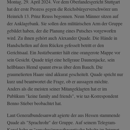
Montag, 29. April 2024. Vor dem Oberlandesgericht Stuttgart
hat der erste Prozess gegen die Reichsbürgerverschwörer um
Heinrich 13. Prinz Reuss begonnen. Neun Männer sitzen auf
der Anklagebank. Sie sollen den militärischen Arm der Gruppe
gebildet haben, der die Planung eines Putsches vorgeworfen
wird. Zu ihnen gehört auch Alexander Quade. Die Hände in
Handschellen auf dem Rücken gefesselt betritt er den
Gerichtsaal. Ein Justizbeamter hält eine orangerote Mappe vor
sein Gesicht. Quade trägt eine hellgraue Daunenjacke, sein
hellblaues Hemd spannt etwas über dem Bauch. Die
graumelierten Haare sind akkurat gescheitelt. Quade spricht nur
kurz und beantwortet die Frage, ob er aussagen möchte.
Anders als die meisten seiner Mitangeklagten hat er im
Publikum "keine family and friends", wie taz-Korrespondent
Benno Stieber beobachtet hat.
Laut Generalbundesanwalt agierte der aus Hessen stammende
Quade als "Sprachrohr" der Gruppe. Auf seinem Telegram-
Kanal habe er "verschwörungstheoretische Inhalte im Internet