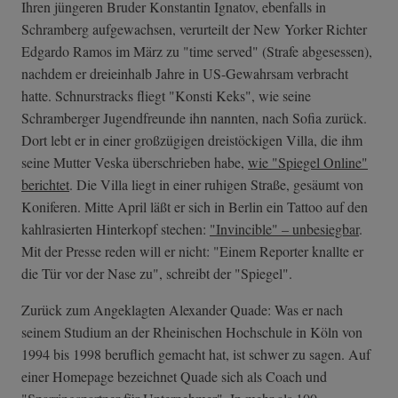
Ihren jüngeren Bruder Konstantin Ignatov, ebenfalls in
Schramberg aufgewachsen, verurteilt der New Yorker Richter
Edgardo Ramos im März zu "time served" (Strafe abgesessen),
nachdem er dreieinhalb Jahre in US-Gewahrsam verbracht
hatte. Schnurstracks fliegt "Konsti Keks", wie seine
Schramberger Jugendfreunde ihn nannten, nach Sofia zurück.
Dort lebt er in einer großzügigen dreistöckigen Villa, die ihm
seine Mutter Veska überschrieben habe,
wie "Spiegel Online"
berichtet
. Die Villa liegt in einer ruhigen Straße, gesäumt von
Koniferen. Mitte April läßt er sich in Berlin ein Tattoo auf den
kahlrasierten Hinterkopf stechen:
"Invincible" – unbesiegbar
.
Mit der Presse reden will er nicht: "Einem Reporter knallte er
die Tür vor der Nase zu", schreibt der "Spiegel".
Zurück zum Angeklagten Alexander Quade: Was er nach
seinem Studium an der Rheinischen Hochschule in Köln von
1994 bis 1998 beruflich gemacht hat, ist schwer zu sagen. Auf
einer Homepage bezeichnet Quade sich als Coach und