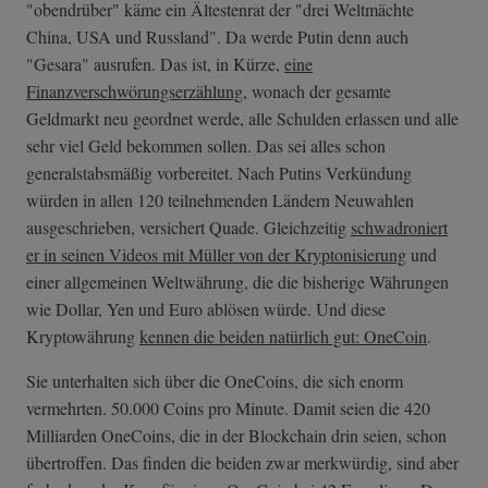
"obendrüber" käme ein Ältestenrat der "drei Weltmächte
China, USA und Russland". Da werde Putin denn auch
"Gesara" ausrufen. Das ist, in Kürze,
eine
Finanzverschwörungserzählung
, wonach der gesamte
Geldmarkt neu geordnet werde, alle Schulden erlassen und alle
sehr viel Geld bekommen sollen. Das sei alles schon
generalstabsmäßig vorbereitet. Nach Putins Verkündung
würden in allen 120 teilnehmenden Ländern Neuwahlen
ausgeschrieben, versichert Quade. Gleichzeitig
schwadroniert
er in seinen Videos mit Müller von der Kryptonisierung
und
einer allgemeinen Weltwährung, die die bisherige Währungen
wie Dollar, Yen und Euro ablösen würde. Und diese
Kryptowährung
kennen die beiden natürlich gut: OneCoin
.
Sie unterhalten sich über die OneCoins, die sich enorm
vermehrten. 50.000 Coins pro Minute. Damit seien die 420
Milliarden OneCoins, die in der Blockchain drin seien, schon
übertroffen. Das finden die beiden zwar merkwürdig, sind aber