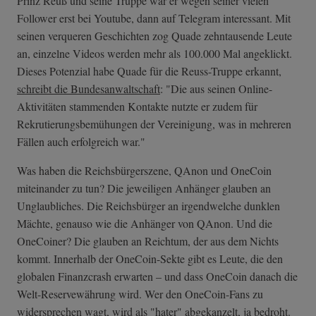
Prinz Reuß und seine Truppe war er wegen seiner vielen
Follower erst bei Youtube, dann auf Telegram interessant. Mit
seinen verqueren Geschichten zog Quade zehntausende Leute
an, einzelne Videos werden mehr als 100.000 Mal angeklickt.
Dieses Potenzial habe Quade für die Reuss-Truppe erkannt,
schreibt die Bundesanwaltschaft
: "Die aus seinen Online-
Aktivitäten stammenden Kontakte nutzte er zudem für
Rekrutierungsbemühungen der Vereinigung, was in mehreren
Fällen auch erfolgreich war."
Was haben die Reichsbürgerszene, QAnon und OneCoin
miteinander zu tun? Die jeweiligen Anhänger glauben an
Unglaubliches. Die Reichsbürger an irgendwelche dunklen
Mächte, genauso wie die Anhänger von QAnon. Und die
OneCoiner? Die glauben an Reichtum, der aus dem Nichts
kommt. Innerhalb der OneCoin-Sekte gibt es Leute, die den
globalen Finanzcrash erwarten – und dass OneCoin danach die
Welt-Reservewährung wird. Wer den OneCoin-Fans zu
widersprechen wagt, wird als "hater" abgekanzelt, ja bedroht.