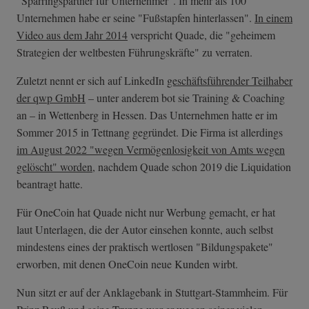
"Sparringspartner für Unternehmer". In mehr als 100
Unternehmen habe er seine "Fußstapfen hinterlassen".
In einem
Video aus dem Jahr 2014
verspricht Quade, die "geheimem
Strategien der weltbesten Führungskräfte" zu verraten.
Zuletzt nennt er sich auf LinkedIn
geschäftsführender Teilhaber
der qwp GmbH
– unter anderem bot sie Training & Coaching
an – in Wettenberg in Hessen. Das Unternehmen hatte er im
Sommer 2015 in Tettnang gegründet. Die Firma ist allerdings
im August 2022 "wegen Vermögenlosigkeit von Amts wegen
gelöscht" worden
, nachdem Quade schon 2019 die Liquidation
beantragt hatte.
Für OneCoin hat Quade nicht nur Werbung gemacht, er hat
laut Unterlagen, die der Autor einsehen konnte, auch selbst
mindestens eines der praktisch wertlosen "Bildungspakete"
erworben, mit denen OneCoin neue Kunden wirbt.
Nun sitzt er auf der Anklagebank in Stuttgart-Stammheim. Für