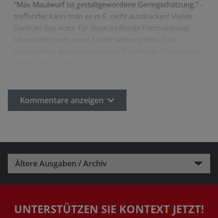
"Max Maulwurf ist gestaltgewordene Geringschätzung." -
treffender kann man es m.E. nicht ausdrücken! Vielen
Dank an den Autor für diese treffende Formulierung!
Ich möchte noch einen Schritt weiter gehen. Das
Unterwerfen der Bahn unter die Profitlogik (Shareholder
Value oder auf deutsch…
Kommentare anzeigen
Ältere Ausgaben / Archiv
UNTERSTÜTZEN SIE KONTEXT JETZT!