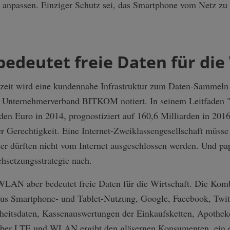
 anpassen. Einziger Schutz sei, das Smartphone vom Netz zu 
edeutet freie Daten für die
rzeit wird eine kundennahe Infrastruktur zum Daten-Sammel
er Unternehmerverband BITKOM notiert. In seinem Leitfaden "B
en Euro in 2014, prognostiziert auf 160,6 Milliarden in 2016
ler Gerechtigkeit. Eine Internet-Zweikl­assengesellscha­ft müss
r dürften nicht vom Internet ausgeschlossen werden. Und pap
hsetzungsstrategie nach.
WLAN aber bedeutet freie Daten für die Wirtschaft. Die Kombi
us Smartphone- und Tablet-Nutzung, Google, Facebook, Twitt
eitsdaten, Kassenauswertungen der Einkaufsketten, Apothek
ber LTE und WLAN ergibt den gläsernen Konsumenten, ein ex