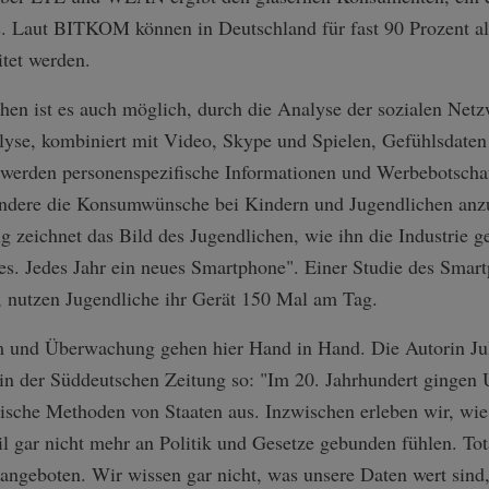
. Laut BITKOM können in Deutschland für fast 90 Prozent a
itet werden.
hen ist es auch möglich, durch die Analyse der sozialen Netz
lyse, kombiniert mit Video, Skype und Spielen, Gefühlsdate
werden personenspezifische Informationen und Werbebotschaf
ndere die Konsumwünsche bei Kindern und Jugendlichen anzu
 zeichnet das Bild des Jugendlichen, wie ihn die Industrie ge
 es. Jedes Jahr ein neues Smartphone". Einer Studie des Smar
, nutzen Jugendliche ihr Gerät 150 Mal am Tag.
und Überwachung gehen hier Hand in Hand. Die Autorin Jul
in der Süddeutschen Zeitung so: "Im 20. Jahrhundert gingen
rische Methoden von Staaten aus. Inzwischen erleben wir, w
 gar nicht mehr an Politik und Gesetze gebunden fühlen. Tota
ngeboten. Wir wissen gar nicht, was unsere Daten wert sind,