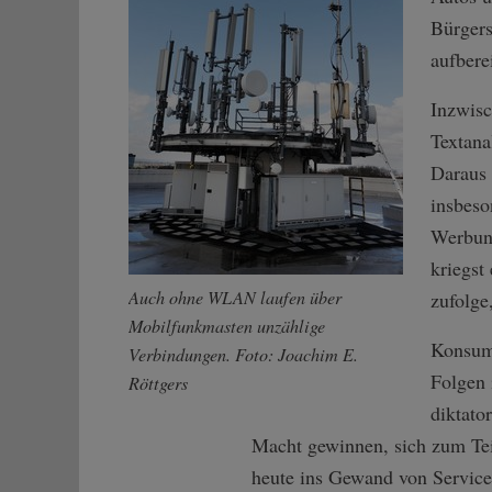
Bürgers
aufbere
Inzwisc
Textana
Daraus 
insbeso
Werbung
kriegst
Auch ohne WLAN laufen über
zufolge
Mobilfunkmasten unzählige
Konsum 
Verbindungen. Foto: Joachim E.
Folgen 
Röttgers
diktato
Macht gewinnen, sich zum Teil
heute ins Gewand von Servicea