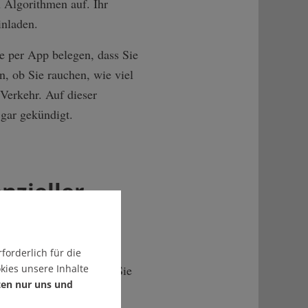
 Algorithmen auf. Ihr
inladen.
e per App belegen, dass Sie
, ob Sie rauchen, wie viel
 Verkehr. Auf dieser
 gar gekündigt.
nzieller
ktiv in einer linken
forderlich für die
er Personalabteilung, Sie
kies unsere Inhalte
ten nur uns und