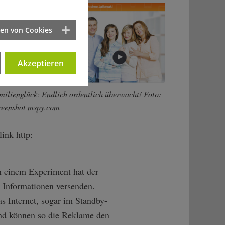
ten von Cookies
Akzeptieren
milienglück: Endlich ordentlich überwacht! Foto:
reenshot mspy.com
ink http:
In einem Experiment hat der
 Informationen versenden.
s Internet, sogar im Standby-
und können so die Reklame den