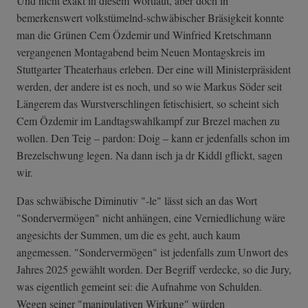
Und nicht exakt in diesem Wortlaut, aber doch in
bemerkenswert volkstümelnd-schwäbischer Bräsigkeit konnte
man die Grünen Cem Özdemir und Winfried Kretschmann
vergangenen Montagabend beim Neuen Montagskreis im
Stuttgarter Theaterhaus erleben. Der eine will Ministerpräsident
werden, der andere ist es noch, und so wie Markus Söder seit
Längerem das Wurstverschlingen fetischisiert, so scheint sich
Cem Özdemir im Landtagswahlkampf zur Brezel machen zu
wollen. Den Teig – pardon: Doig – kann er jedenfalls schon im
Brezelschwung legen. Na dann isch ja dr Kiddl gflickt, sagen
wir.
Das schwäbische Diminutiv "-le" lässt sich an das Wort
"Sondervermögen" nicht anhängen, eine Verniedlichung wäre
angesichts der Summen, um die es geht, auch kaum
angemessen. "Sondervermögen" ist jedenfalls zum Unwort des
Jahres 2025 gewählt worden. Der Begriff verdecke, so die Jury,
was eigentlich gemeint sei: die Aufnahme von Schulden.
Wegen seiner "manipulativen Wirkung" würden