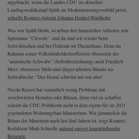
angebracht, wenn die Landes-CDU im aktuellen
Landtagswahlkampf Späth als Modernisierungsvorbild preist,
schreibt Kontext-Autorin Johanna Henkel-Waidhofer
.
Was von Späth bleibt, ist neben den finanziellen Altlasten sein
Spitzname "Cleverle", und da sind wir wieder beim
Schwäbischen und bei Özdemir im Theaterhaus. Denn im
Rahmen seiner Volkstümlichkeitsoffensive übersetzte der
"anatolische Schwabe" (Selbstbezeichnung) auch Friedrich
Merz' obsessives Mehr-und-länger­-arbeiten-Mantr­a ins
Schwäbische: "Des Hemd schwitzt net von alloi".
Nicole Razavi hat vermutlich wenig Probleme mit
verschwitzten Hemden oder Blusen, denn viel zu schaffen
scheint die CDU-Politikerin nicht in dem eigens für sie 2021
gegründeten Wohnungsbau-Ministerium. Wie jämmerlich die
Bilanz der Ministerin nach fast fünf Jahren ist, zeigt Kontext-
Redakteur Minh Schredle
anhand einiger haarsträubender
Beispiele
.