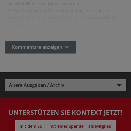
Adelsfamilien" Schluckbeschwerden.
Diese Beschwerden traten in den folgencen Jahren
immer dann auf, wenn der Herr im "schwarzen Mantel"
(für den…
Kommentare anzeigen
Ältere Ausgaben / Archiv
UNTERSTÜTZEN SIE KONTEXT JETZT!
mit dem Soli | mit einer Spende | als Mitglied