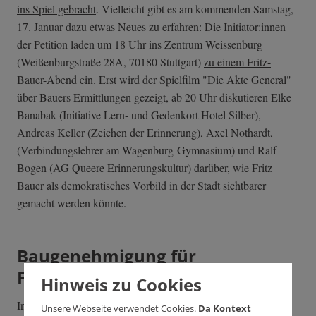
ins Spiel gebracht
. Vielleicht gibt es am kommenden Samstag,
17. Januar dazu etwas Neues zu erfahren: Die Initiator:innen
der Petition laden um 18 Uhr ins Zentrum Weissenburg
(Weißenburgstraße 28A, 70180 Stuttgart)
zu einem Fritz-
Bauer-Abend ein
. Erst wird der Spielfilm "Die Akte General"
über Bauers Ermittlungen gezeigt, ab 20 Uhr diskutieren Elke
Banabak (Initiative Lern- und Gedenkort Hotel Silber),
Andreas Keller (Zeichen der Erinnerung), Axel Nothardt,
(Verbindungslehrer am Wagenburg-Gymnasium) und Ralf
Bogen (AG Queere Erinnerungskultur) darüber, wie Fritz
Bauer als demokratisches Vorbild in der Stadt sichtbarer
gemacht werden könnte.
Baugenehmigung für
Pfaffensteigtunnel
Hinweis zu Cookies
In den vergangenen Tagen war von Verspätungen,
Unsere Webseite verwendet Cookies.
Da Kontext