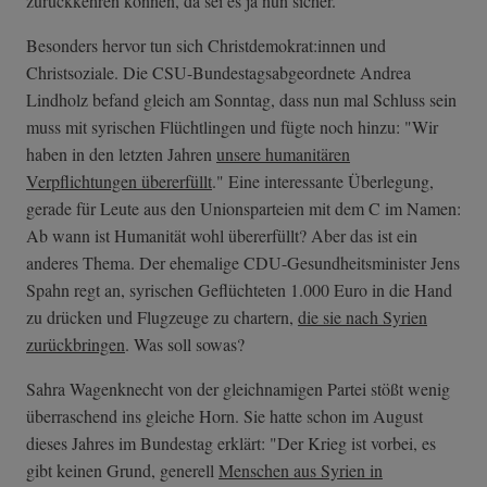
zurückkehren können, da sei es ja nun sicher.
Besonders hervor tun sich Christdemokrat:innen und
Christsoziale. Die CSU-Bundestagsabgeordnete Andrea
Lindholz befand gleich am Sonntag, dass nun mal Schluss sein
muss mit syrischen Flüchtlingen und fügte noch hinzu: "Wir
haben in den letzten Jahren
unsere humanitären
Verpflichtungen übererfüllt
." Eine interessante Überlegung,
gerade für Leute aus den Unionsparteien mit dem C im Namen:
Ab wann ist Humanität wohl übererfüllt? Aber das ist ein
anderes Thema. Der ehemalige CDU-Gesundheitsminister Jens
Spahn regt an, syrischen Geflüchteten 1.000 Euro in die Hand
zu drücken und Flugzeuge zu chartern,
die sie nach Syrien
zurückbringen
. Was soll sowas?
Sahra Wagenknecht von der gleichnamigen Partei stößt wenig
überraschend ins gleiche Horn. Sie hatte schon im August
dieses Jahres im Bundestag erklärt: "Der Krieg ist vorbei, es
gibt keinen Grund, generell
Menschen aus Syrien in