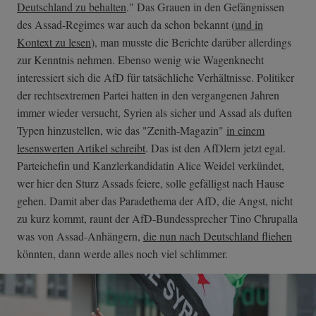
Deutschland zu behalten
." Das Grauen in den Gefängnissen
des Assad-Regimes war auch da schon bekannt (
und in
Kontext zu lesen
), man musste die Berichte darüber allerdings
zur Kenntnis nehmen. Ebenso wenig wie Wagenknecht
interessiert sich die AfD für tatsächliche Verhältnisse. Politiker
der rechtsextremen Partei hatten in den vergangenen Jahren
immer wieder versucht, Syrien als sicher und Assad als duften
Typen hinzustellen, wie das "Zenith-Magazin"
in einem
lesenswerten Artikel schreibt
. Das ist den AfDlern jetzt egal.
Parteichefin und Kanzlerkandidatin Alice Weidel verkündet,
wer hier den Sturz Assads feiere, solle gefälligst nach Hause
gehen. Damit aber das Paradethema der AfD, die Angst, nicht
zu kurz kommt, raunt der AfD-Bundessprecher Tino Chrupalla
was von Assad-Anhängern,
die nun nach Deutschland fliehen
könnten, dann werde alles noch viel schlimmer.