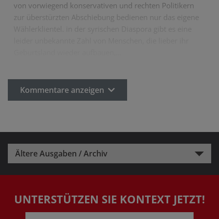
von vorwiegend konservativen und rechten Politikern
zur überstürzten Abschiebung bedienen nur das eigene
Wählerklientel. in der syrischen Diaspora gibt es eine
leider unbekannte Zahl von Menschen, die lieber ihr
Geburtsland wieder aufbauen,…
Kommentare anzeigen
Ältere Ausgaben / Archiv
UNTERSTÜTZEN SIE KONTEXT JETZT!