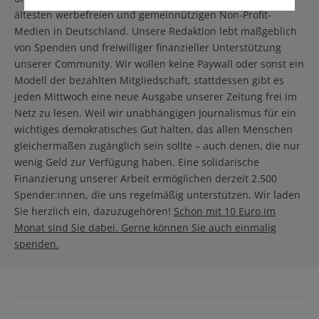
ältesten werbefreien und gemeinnützigen Non-Profit-
Medien in Deutschland. Unsere Redaktion lebt maßgeblich
von Spenden und freiwilliger finanzieller Unterstützung
unserer Community. Wir wollen keine Paywall oder sonst ein
Modell der bezahlten Mitgliedschaft, stattdessen gibt es
jeden Mittwoch eine neue Ausgabe unserer Zeitung frei im
Netz zu lesen. Weil wir unabhängigen Journalismus für ein
wichtiges demokratisches Gut halten, das allen Menschen
gleichermaßen zugänglich sein sollte – auch denen, die nur
wenig Geld zur Verfügung haben. Eine solidarische
Finanzierung unserer Arbeit ermöglichen derzeit 2.500
Spender:innen, die uns regelmäßig unterstützen. Wir laden
Sie herzlich ein, dazuzugehören!
Schon mit 10 Euro im
Monat sind Sie dabei. Gerne können Sie auch einmalig
spenden.