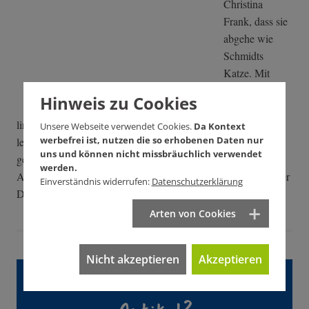
Christina
Frank, dass sie
abgehe wie
Schmidts
Katze. Mit
einem <link
Hinweis zu Cookies
internal-
link>Porträt der Stuttgarter Verdi-Sekretärin, die sich
Unsere Webseite verwendet Cookies.
Da Kontext
werbefrei ist, nutzen die so erhobenen Daten nur
leidenschaftlich für "ihre" Schlecker-Frauen einsetzt, auch
uns und können nicht missbräuchlich verwendet
gegen Widerstände im eigenen Haus, startet Kontext eine
werden.
Artikelreihe zu den Folgen der Insolvenz des einstigen Ehinger
Einverständnis widerrufen:
Datenschutzerklärung
Drogerie-Giganten.
Arten von Cookies
Nicht akzeptieren
Akzeptieren
Gefällt Ihnen dieser