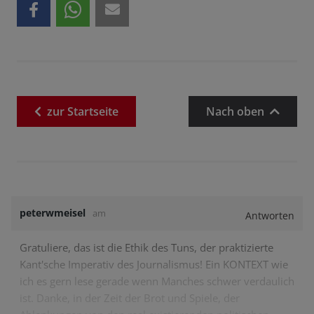
zur
Startseite
Nach oben
peterwmeisel
am
Antworten
Gratuliere, das ist die Ethik des Tuns, der praktizierte
Kant'sche Imperativ des Journalismus! Ein KONTEXT wie
ich es gern lese gerade wenn Manches schwer verdaulich
ist. Danke, in der Zeit der Brot und Spiele, der