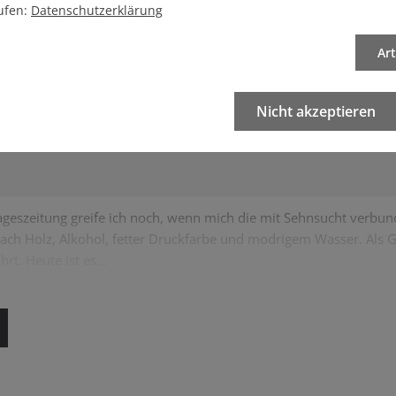
ufen:
Datenschutzerklärung
Ar
 verfügbar
Nicht akzeptieren
ageszeitung greife ich noch, wenn mich die mit Sehnsucht verbu
ch Holz, Alkohol, fetter Druckfarbe und modrigem Wasser. Als G
hrt. Heute ist es…