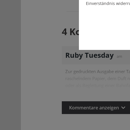
Einverständnis widerr
4 Kommentare
Ruby Tuesday
am
Zur gedruckten Ausgabe einer T
raschelndem Papier, dem Duft na
oder als Begleitung einer Bahnfa
Kommentare anzeigen