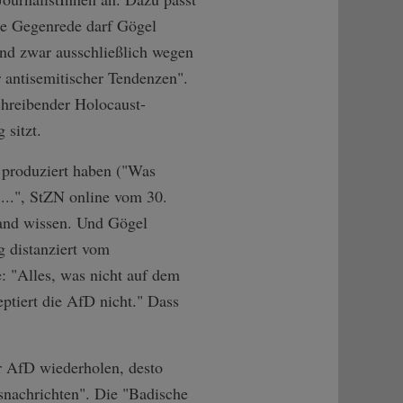
hne Gegenrede darf Gögel
und zwar ausschließlich wegen
r antisemitischer Tendenzen".
chreibender Holocaust-
 sitzt.
 produziert haben ("Was
...", StZN online vom 30.
mand wissen. Und Gögel
g distanziert vom
: "Alles, was nicht auf dem
ptiert die AfD nicht." Dass
er AfD wiederholen, desto
gsnachrichten". Die "Badische