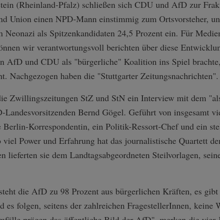
ein (Rheinland-Pfalz) schließen sich CDU und AfD zur Frak
d Union einen NPD-Mann einstimmig zum Ortsvorsteher, und
m Neonazi als Spitzenkandidaten 24,5 Prozent ein. Für Medien
können wir verantwortungsvoll berichten über diese Entwickl
 AfD und CDU als "bürgerliche" Koalition ins Spiel brachte
. Nachgezogen haben die "Stuttgarter Zeitungsnachrichten"
e Zwillingszeitungen StZ und StN ein Interview mit dem "al
-Landesvorsitzenden Bernd Gögel. Geführt von insgesamt vie
Berlin-Korrespondentin, ein Politik-Ressort-Chef und ein stel
viel Power und Erfahrung hat das journalistische Quartett den
lieferten sie dem Landtagsabgeordneten Steilvorlagen, seine
teht die AfD zu 98 Prozent aus bürgerlichen Kräften, es gibt
d es folgen, seitens der zahlreichen FragestellerInnen, keine
fälle prägen das öffentliche Bild der AfD", merken die vier 