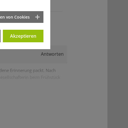
ten von Cookies
Akzeptieren
Antworten
ndene Erinnerung packt. Nach
esellschafterin beim Frühstück