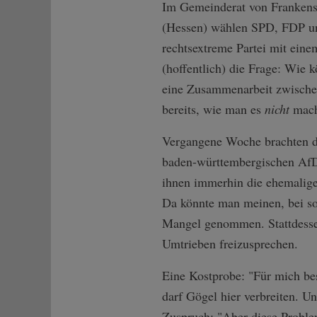
Im Gemeinderat von Frankenst
(Hessen) wählen SPD, FDP un
rechtsextreme Partei mit eine
(hoffentlich) die Frage: Wie 
eine Zusammenarbeit zwischen
bereits, wie man es
nicht
macht
Vergangene Woche brachten di
baden-württembergischen AfD
ihnen immerhin die ehemalige 
Da könnte man meinen, bei so 
Mangel genommen. Stattdessen 
Umtrieben freizusprechen.
Eine Kostprobe: "Für mich bes
darf Gögel hier verbreiten. Un
Zuspruch: "Aber diese Problem