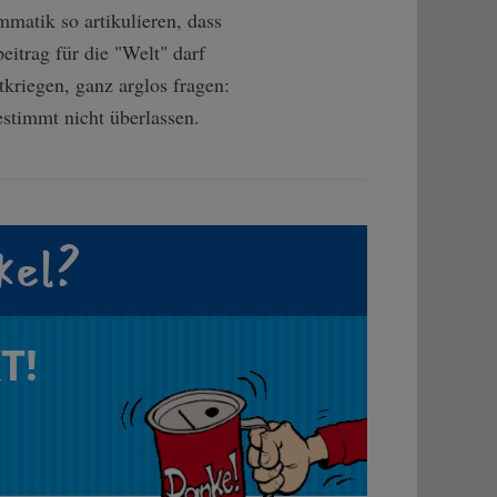
matik so artikulieren, dass
eitrag für die "Welt" darf
tkriegen, ganz arglos fragen:
estimmt nicht überlassen.
kel?
T!