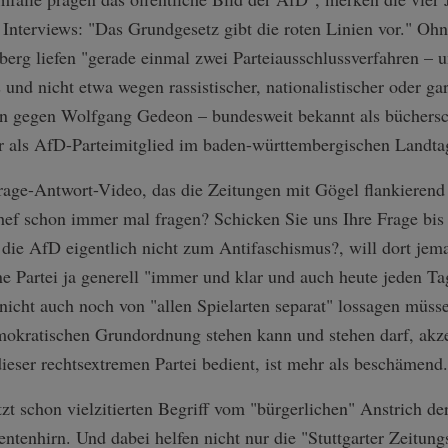
 Interviews: "Das Grundgesetz gibt die roten Linien vor." O
erg liefen "gerade einmal zwei Parteiausschlussverfahren – 
und nicht etwa wegen rassistischer, nationalistischer oder ga
ren gegen Wolfgang Gedeon – bundesweit bekannt als büchers
er als AfD-Parteimitglied im baden-württembergischen Landtag
rage-Antwort-Video, das die Zeitungen mit Gögel flankierend
ef schon immer mal fragen? Schicken Sie uns Ihre Frage bis 
die AfD eigentlich nicht zum Antifaschismus?, will dort je
ine Partei ja generell "immer und klar und auch heute jeden Ta
icht auch noch von "allen Spielarten separat" lossagen müsse
mokratischen Grundordnung stehen kann und stehen darf, akze
dieser rechtsextremen Partei bedient, ist mehr als beschämend.
etzt schon vielzitierten Begriff vom "bürgerlichen" Anstrich d
ntenhirn. Und dabei helfen nicht nur die "Stuttgarter Zeitun