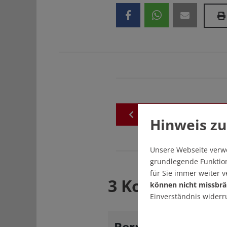
zurück
zur
akuellen
Au
Hinweis zu
Unsere Webseite verw
grundlegende Funktion
für Sie immer weiter 
3 Kommentare
können nicht missbrä
Einverständnis widerr
Bernhard Meyer