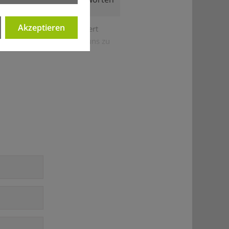
Akzeptieren
rn beigetreten ist, existiert
hat man die NATO - ohne uns zu