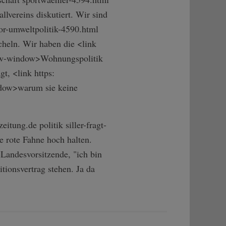
lvereins diskutiert. Wir sind
-umwel­tpolitik-4590.h­tml
cheln. Wir haben die <link
­ew-window>Wohnu­ngspolitik
t, <link https:
ndow>warum sie keine
itung.de politik siller-fragt-
e rote Fahne hoch halten.
Landesvorsitzende, "ich bin
itionsvertrag stehen. Ja da