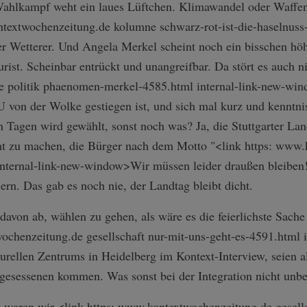
 Wahlkampf weht ein laues Lüftchen. Klimawandel oder Waff
ntextwochenzeitung.de kolumne schwarz-rot-ist­-die-haselnuss-
ser Wetterer. Und Angela Merkel scheint noch ein bisschen hö
urist. Scheinbar entrückt und unangreifbar. Da stört es auch ni
 politik phaenomen-merkel-4585.html internal-link-n­ew-wi
 von der Wolke gestiegen ist, und sich mal kurz und kenntn
n Tagen wird gewählt, sonst noch was? Ja, die Stuttgarter Lan
cht zu machen, die Bürger nach dem Motto "<link https: www
 internal-link-new-window>Wir müssen leider draußen bleiben
iern. Das gab es noch nie, der Landtag bleibt dicht.
 davon ab, wählen zu gehen, als wäre es die feierlichste Sach
ochenzeitung.de gesellschaft nur-mit-uns-geht-es-4591.html in
turellen Zentrums in Heidelberg im Kontext-Interview, seien a
gesessenen kommen. Was sonst bei der Integration nicht unbed
waren wir <link https: www.kontextwochenzeitung.de gesells