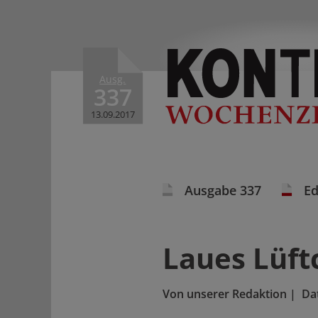
Ausg.
337
13.09.2017
Ausgabe 337
Ed
Laues Lüft
Von
unserer Redaktion
|
Da