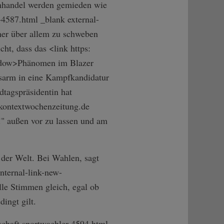
enhandel werden gemieden wie
­4587.html _blank external-
her über allem zu schweben
cht, dass das <link https:
ndow>Phäno­men im Blazer
isarm in eine Kampfkandidatur
dtagspräsidentin hat
.kontextwochenzeitung.de
!" außen vor zu lassen und am
e der Welt. Bei Wahlen, sagt
ternal-link-n­ew-
lle Stimmen gleich, egal ob
ingt gilt.
chaft sportwaehler-4594.html