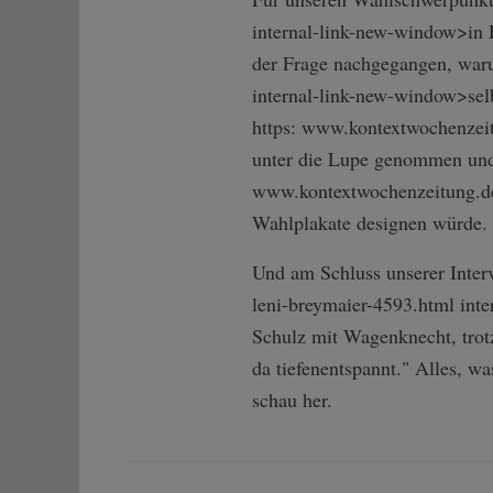
internal-link-new-window>in 
der Frage nachgegangen, waru
internal-link-n­ew-window>sel
https: www.kontextwochenzeit
unter die Lupe genommen und d
www.kontextwochenzeitung.de
Wahlplakate designen würde.
Und am Schluss unserer Intervi
le­ni-breymaier-45­93.html in
Schulz mit Wagenknecht, trot
da tiefenentspannt." Alles, wa
schau her.