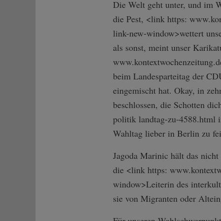
Die Welt geht unter, und im
die Pest, <link https: www.ko
link-n­ew-window>wette­rt un
als sonst, meint unser Karikat
www.kontextwochenzeitung.de
beim Landesparteitag der CDU
eingemischt hat. Okay, in zeh
beschlossen, die Schotten di
politik landtag-zu-4588.html
Wahltag lieber in Berlin zu fe
Jagoda Marinic hält das nicht
die <link https: www.kontextw
window>Leite­rin des interkul
sie von Migranten oder Altein
Für unseren Wahlschwerpunkt 