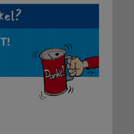
kel?
T!