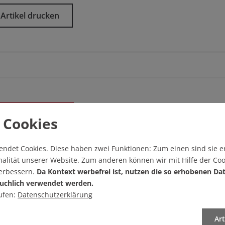
Artikel drucken
sgabe/
Startseite
 Cookies
endet Cookies.
Diese haben zwei Funktionen: Zum einen sind sie er
alität unserer Website. Zum anderen können wir mit Hilfe der Coo
verbessern.
Da Kontext werbefrei ist, nutzen die so erhobenen Da
 verfügbar
uchlich verwendet werden.
ufen:
Datenschutzerklärung
Ar