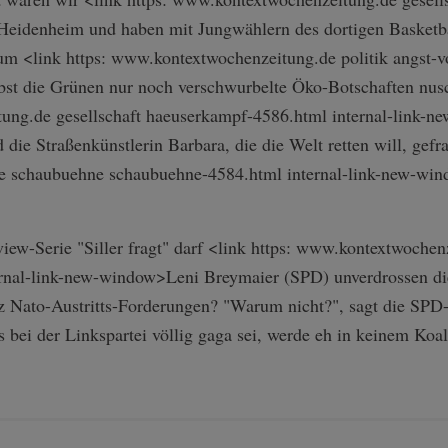
Heidenheim und haben mit Jungwählern des dortigen Basketbal
m <link https: www.kontextwochenzeitung.de politik angst-vor
bs­t die Grünen nur noch verschwurbelte Öko-Botschaften nus
ung.de gesellschaft haeuserkampf-4586.html internal-link-n
ie Straßenkünstlerin Barbara, die die Welt retten will, gefrag
 schaubuehne schaubuehne-4584.html internal-link-n­ew-wi
ew-Serie "Siller fragt" darf <link https: www.kontextwochenze
ternal-link-new-window>Leni Breymaier (SPD) unverdrossen di
z Nato-Austritts-Forderungen? "Warum nicht?", sagt die SPD-
s bei der Linkspartei völlig gaga sei, werde eh in keinem Koal