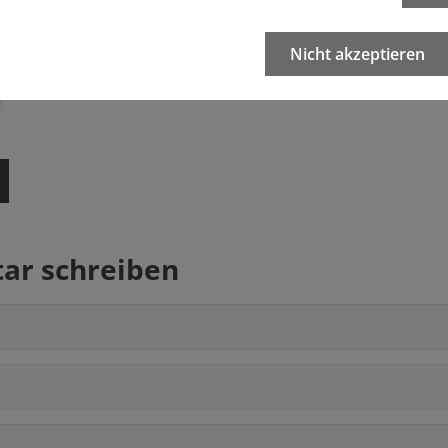
m
Nicht akzeptieren
NATO "völlig gaga" sein? Die NATO, der Deutschland in den Fuffzige
Verteidigungsbündnis. Nach der Auflösung des Warschauer Pakts 
nd…
r schreiben