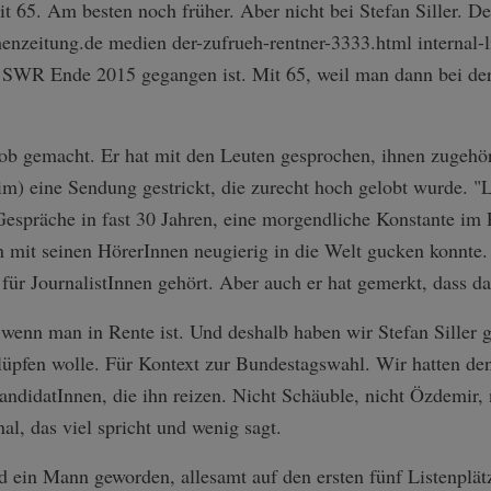
mit 65. Am besten noch früher. Aber nicht bei Stefan Siller. D
enzeitung.de medien der-zufrueh-rentner-3333.html internal-
 SWR Ende 2015 gegangen ist. Mit 65, weil man dann bei der 
 Job gemacht. Er hat mit den Leuten gesprochen, ihnen zugehö
m) eine Sendung gestrickt, die zurecht hoch gelobt wurde. "
espräche in fast 30 Jahren, eine morgendliche Konstante im 
mit seinen HörerInnen neugierig in die Welt gucken konnte. J
 für JournalistInnen gehört. Aber auch er hat gemerkt, dass da
 wenn man in Rente ist. Und deshalb haben wir Stefan Siller ge
hlüpfen wolle. Für Kontext zur Bundestagswahl. Wir hatten de
ndidatInnen, die ihn reizen. Nicht Schäuble, nicht Özdemir, ni
al, das viel spricht und wenig sagt.
d ein Mann geworden, allesamt auf den ersten fünf Listenplät