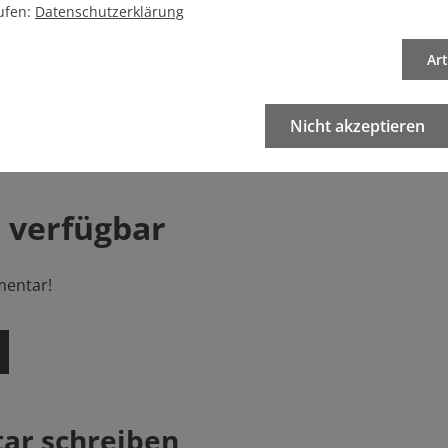
ufen:
Datenschutzerklärung
Ar
sgabe/
Startseite
Nicht akzeptieren
 verfügbar
mentar!
r schreiben