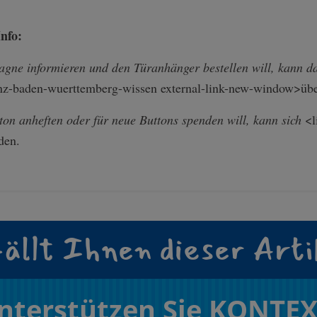
Info:
gne informieren und den Türanhänger bestellen will, kann d
z-b­aden-wuerttembe­rg-wissen external-link-new-window>üb
on anheften oder für neue Buttons spenden will, kann sich
<l
den.
ällt Ihnen dieser Arti
nterstützen Sie KONTEX