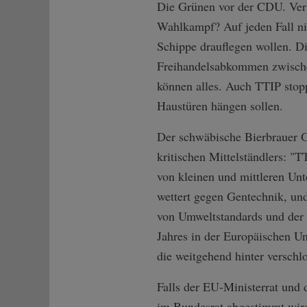
Die Grünen vor der CDU. Verk
Wahlkampf? Auf jeden Fall nic
Schippe drauflegen wollen. D
Freihandelsabkommen zwisch
können alles. Auch TTIP stop
Haustüren hängen sollen.
Der schwäbische Bierbrauer G
kritischen Mittelständlers: 
von kleinen und mittleren U
wettert gegen Gentechnik, u
von Umweltstandards und der 
Jahres in der Europäischen U
die weitgehend hinter versch
Falls der EU-Ministerrat und
im Bundesrat abgestimmt wir