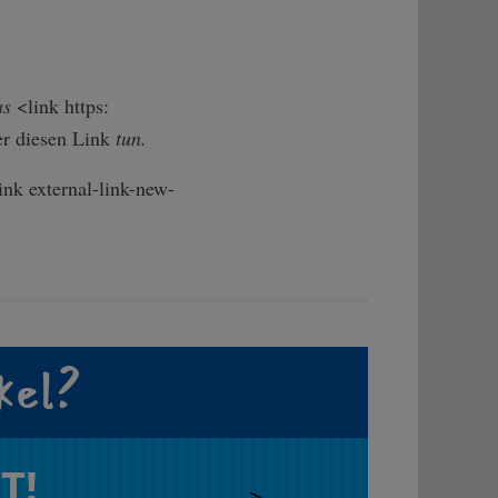
as
<link https:
er diesen Link
tun.
ink external-link-new-
kel?
T!