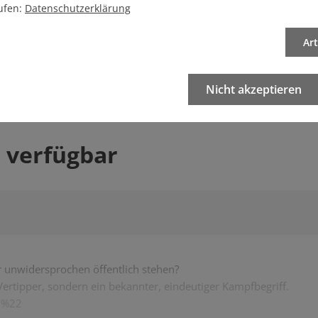
ufen:
Datenschutzerklärung
Ar
sgabe/
Startseite
Nicht akzeptieren
 verfügbar
r unwidersprochen öffentlich stehen?
 Vertipper, sondern ein bekannter, eindeutiger Kampfbegriff.
el%22