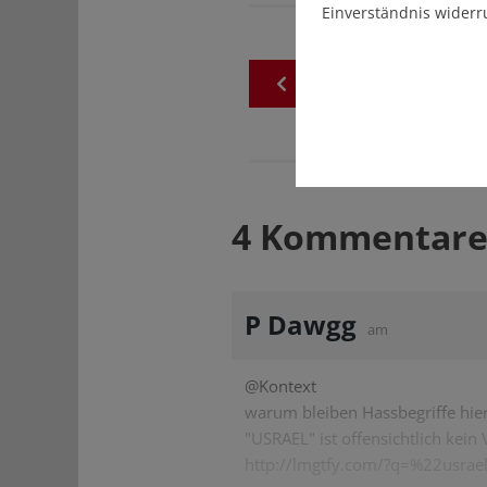
Einverständnis widerr
zurück
zur
akuellen
Au
4 Kommentare
P Dawgg
am
@Kontext
warum bleiben Hassbegriffe hie
"USRAEL" ist offensichtlich kein
http://lmgtfy.com/?q=%22usra