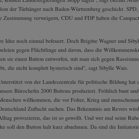
illion der Türhänger nach Baden-Württemberg geschickt. SPD
re Zustimmung verweigern, CDU und FDP haben die Campact-
re Idee noch einmal befeuert. Doch Brigitte Wagner und Siby
beleien gegen Flüchtlinge und davon, dass die Willkommensku
en sie einen Button entworfen, mit man sich gegen Rassismus
bt, die nicht komplett hysterisch sind", sagt Sibylle Wais.
Unterstützt von der Landeszentrale für politische Bildung hat d
unsere Bürochefin 2000 Buttons produziert. Fröhlich bunt und
Menschen willkommen, die vor Folter, Krieg und menschenun
Deutschland Zuflucht suchen. Das Bekenntnis am Revers wird
Alltag provozieren, das ist so gewollt. Und wer mal seine Ruhe
der soll den Button halt kurz abnehmen. Da sind die Initiator