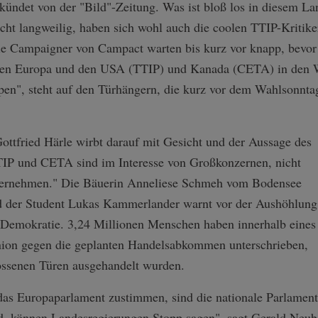
ündet von der "Bild"-Zeitung. Was ist bloß los in diesem La
ht langweilig, haben sich wohl auch die coolen TTIP-Kritike
ie Campaigner von Campact warten bis kurz vor knapp, bevor 
en Europa und den USA (TTIP) und Kanada (CETA) in den W
pen", steht auf den Türhängern, die kurz vor dem Wahlsonnta
ottfried Härle wirbt darauf mit Gesicht und der Aussage des
"TTIP und CETA sind im Interesse von Großkonzernen, nicht
nternehmen." Die Bäuerin Anneliese Schmeh vom Bodensee
nd der Student Lukas Kammerlander warnt vor der Aushöhlung
Demokratie. 3,24 Millionen Menschen haben innerhalb eines
nion gegen die geplanten Handelsabkommen unterschrieben,
lossenen Türen ausgehandelt wurden.
 das Europaparlament zustimmen, sind die nationale Parlamen
d, können Landesregierungen Stopp sagen", sagt Gerald Neub