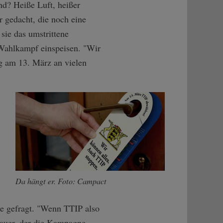
nd? Heiße Luft, heißer
r gedacht, die noch eine
sie das umstrittene
ahlkampf einspeisen. "Wir
g am 13. März an vielen
Da hängt er. Foto: Campact
te gefragt. "Wenn TTIP also
auer, der die Kampagne