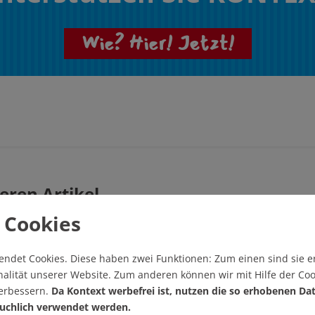
Wie? Hier! Jetzt!
eren Artikel
 Cookies
Artikel drucken
endet Cookies.
Diese haben zwei Funktionen: Zum einen sind sie er
alität unserer Website. Zum anderen können wir mit Hilfe der Coo
verbessern.
Da Kontext werbefrei ist, nutzen die so erhobenen Da
uchlich verwendet werden.