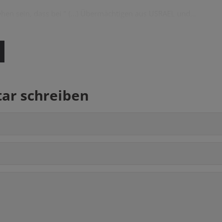
hen sein, dass bei " (...) Übermächtigen aus USRAEL und…
r schreiben