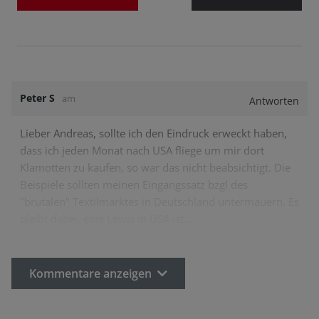
Peter S
am
Antworten
Lieber Andreas, sollte ich den Eindruck erweckt haben,
dass ich jeden Monat nach USA fliege um mir dort
Klamotten zu kaufen, so war das nicht beabsichtigt. Die
Beispiele sollten meinen Eingangssatz bzgl des
"brutalen" Textilmarktes in Deutschland untermauern. Es
bleibt dabei, eine Lewis in USA ist…
Kommentare anzeigen