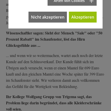
Arten von Cookies
am Wühltisch gemacht habe? Ich sage Ihnen: Ich habe keinen
Bock auf Wühltisch! Deshalb habe ich auch allen Händlern
gesagt, dass ich keine Rabatte auf Kurzarmhemden vor dem 1.
Nicht akzeptieren
Akzeptieren
Juli haben möchte.
Wissenschaftler sagen: Sieht der Mensch "Sale" oder "50
Prozent Rabatt" im Schaufenster, löst das Hirn
Glücksgefühle aus ...
... und wenn wir so weitermachen, wartet auch noch der letzte
Kunde auf den Schlussverkauf. Der Kunde fühlt sich im
Übrigen auch verarscht, wenn er einen Mantel für 699 Euro
kauft und den gleichen Mantel eine Woche später für 399 Euro
im Schaufenster sieht. Wir verlieren damit auch vollkommen
das Gefühl für die Wertigkeit von Bekleidung.
Ihr Kollege Wolfgang Grupp von Trigema sagt, das
Problem liege darin begründet, dass alle Kleiderschränke
voll seien.