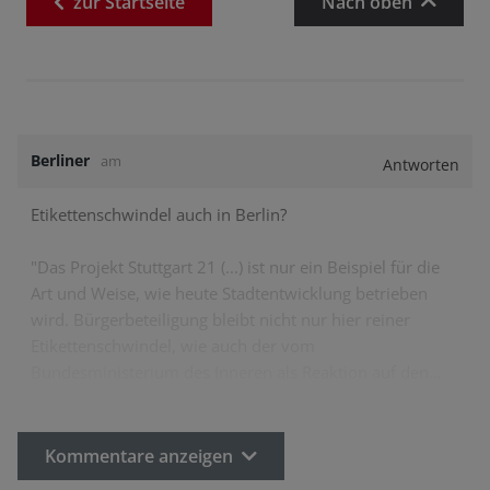
zur
Startseite
Nach oben
Berliner
am
Antworten
Etikettenschwindel auch in Berlin?
"Das Projekt Stuttgart 21 (...) ist nur ein Beispiel für die
Art und Weise, wie heute Stadtentwicklung betrieben
wird. Bürgerbeteiligung bleibt nicht nur hier reiner
Etikettenschwindel, wie auch der vom
Bundesministerium des Inneren als Reaktion auf den…
Kommentare anzeigen