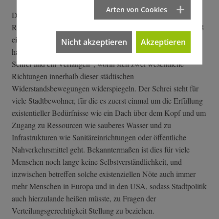
Arten von Cookies
Der Begriff "Recht auf Stadt" wurde von dem französischen
Raumphilosophen Henri Lefèbvre eingeführt, der bereits 1968
eine gleichnamige Schrift, "Le droit à la ville", veröffentlicht
Nicht akzeptieren
Akzeptieren
hatte. Lefèbvre bemerkt hier, das Recht auf Stadt sei "wie ein
Schrei und ein Verlangen", worin sich zwei wesentliche
Richtungen innerhalb dieser städtischen
Widerstandsbewegungen widerspiegeln. Der Schrei steht für
viele Stadtbewohner, für die es zuerst einmal um die Erfüllung
existentieller Bedürfnisse wie ein Dach über dem Kopf und um
Zugang zu Ressourcen wie sauberes Wasser und zu
Infrastrukturen wie Sanitäreinrichtungen oder öffentliche
Nahverkehrsmittel geht. Bekanntermaßen ist dies für viele
Menschen noch lange keine Selbstverständlichkeit, und
inzwischen betreffen solche existenziellen Nöte auch immer
mehr Menschen in Europa und in den USA, sodass Stadtpolitik
auch hierzulande heißen müsste, zu Fragen der
Verteilungsgerechtigkeit Stellung zu beziehen.