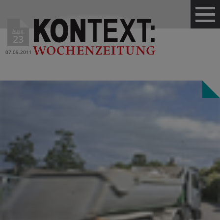
Ausg.
23
07.09.2011