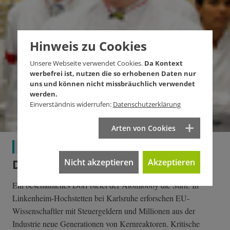
Hinweis zu Cookies
Unsere Webseite verwendet Cookies.
Da Kontext
werbefrei ist, nutzen die so erhobenen Daten nur
uns und können nicht missbräuchlich verwendet
werden.
Einverständnis widerrufen:
Datenschutzerklärung
Arten von Cookies
Wirtschaft
Nicht akzeptieren
Akzeptieren
Der strahlende Nachbar
Ein beschauliches Dorf bietet der Atomlobby die Stirn. In
Linkenheim-Hochstetten bei Karlsruhe erforschen EU-
Wissenschaftler mit Steuergeldern und Millionen aus der
Industrie neue Generationen von Kernreaktoren. Kritische