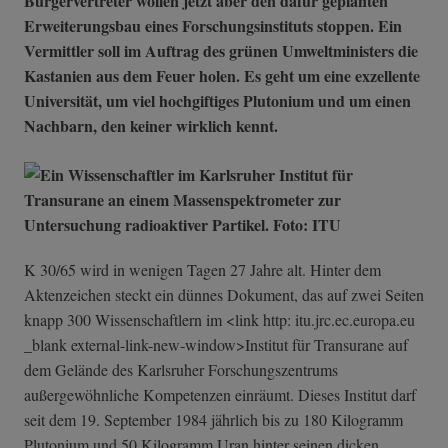
Bürgervertreter wollen jetzt aber den dafür geplanten
Erweiterungsbau eines Forschungsinstituts stoppen. Ein
Vermittler soll im Auftrag des grünen Umweltministers die
Kastanien aus dem Feuer holen. Es geht um eine exzellente
Universität, um viel hochgiftiges Plutonium und um einen
Nachbarn, den keiner wirklich kennt.
K 30/65 wird in wenigen Tagen 27 Jahre alt. Hinter dem
Aktenzeichen steckt ein dünnes Dokument, das auf zwei Seiten
knapp 300 Wissenschaftlern im <link http: itu.jrc.ec.europa.eu
_blank external-link-n­ew-window>Insti­tut für Transurane auf
dem Gelände des Karlsruher Forschungszentrums
außergewöhnliche Kompetenzen einräumt. Dieses Institut darf
seit dem 19. September 1984 jährlich bis zu 180 Kilogramm
Plutonium und 50 Kilogramm Uran hinter seinen dicken