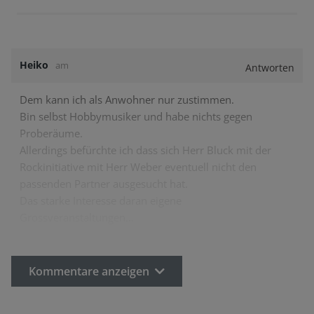
Heiko
am
Antworten
Dem kann ich als Anwohner nur zustimmen.
Bin selbst Hobbymusiker und habe nichts gegen
Proberäume.
Allerdings befürchte ich dass sich Herr Bluck mit der
Rockinitiative mit Herr Weber eventuell nicht den
passenden Partner ausgesucht hat.
Das starke Interesse daran eigene
Grossveranstaltungen…
Kommentare anzeigen