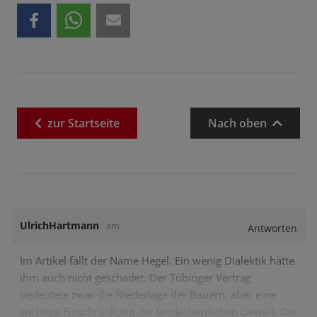
zur
Startseite
Nach oben
UlrichHartmann
am
Antworten
Im Artikel fällt der Name Hegel. Ein wenig Dialektik hätte
ihm auch nicht geschadet. Der Tübinger Vertrag
bedeutete zwar die Niederlage der Bauern, aber eine
wichtige Einschränkung der landesherrlichen Gewalt. Die