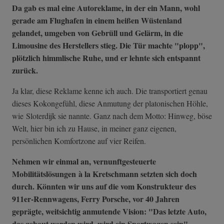
Da gab es mal eine Autoreklame, in der ein Mann, wohl
gerade am Flughafen in einem heißen Wüstenland
gelandet, umgeben von Gebrüll und Gelärm, in die
Limousine des Herstellers stieg. Die Tür machte "plopp",
plötzlich himmlische Ruhe, und er lehnte sich entspannt
zurück.
Ja klar, diese Reklame kenne ich auch. Die transportiert genau
dieses Kokongefühl, diese Anmutung der platonischen Höhle,
wie Sloterdijk sie nannte. Ganz nach dem Motto: Hinweg, böse
Welt, hier bin ich zu Hause, in meiner ganz eigenen,
persönlichen Komfortzone auf vier Reifen.
Nehmen wir einmal an, vernunftgesteuerte
Mobilitätslösungen à la Kretschmann setzten sich doch
durch. Könnten wir uns auf die vom Konstrukteur des
911er-Rennwagens, Ferry Porsche, vor 40 Jahren
geprägte, weitsichtig anmutende Vision:
"Das letzte Auto,
das gebaut werden wird, wird ein Sportwagen sein",