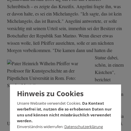
Schreibtisch – es zeigte das Kruzifix. Angelini fragte ihn, was
er davon halte, es sei ein Michelangelo. "Ich sagte, das ist kein
Michelangelo, das ist Barock." Angelini antwortete, er solle
vorsichtig mit seinem Urteil sein, immerhin sei der Besitzer ein
Botschafter der Republik San Marino. Wenn dieser etwas
wissen wolle, ließ Pfeiffer ausrichten, solle er am nächsten
Morgen vorbeikommen. "Die kamen dann und hatten die
Statue dabei,
schön, in einem
Kästchen",
berichtet
Pfeiffer. Vor
Hinweis zu Cookies
Pfeiffer standen
der besagte
Unsere Webseite verwendet Cookies.
Da Kontext
Botschafter,
werbefrei ist, nutzen die so erhobenen Daten nur
uns und können nicht missbräuchlich verwendet
Giacomo Maria
werden.
Ugolini, und dessen persönlicher Sekretär, Angelo Boccardelli.
Einverständnis widerrufen:
Datenschutzerklärung