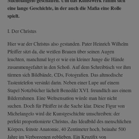
Michelangelo geschaffen. Um das Kunstwerk rahmt sich
eine lange Geschichte, in der auch die Mafia eine Rolle
spielt.
I. Der Christus
Hier war der Christus also gestanden. Pater Heinrich Wilhelm
Pfeiffer sitzt da, die weißen Brauen über seinen Augen
leuchten, manchmal legt er wie ein kleiner Junge die Hände
zusammengefaltet in den Schoß. Auf dem Schreibtisch vor ihm
türmen sich Bildbände, CDs, Fotografien. Das altmodische
Tastentelefon versinkt darin. Neben einer Lupe auf einem
Stapel Notizbücher lächelt Benedikt XVI. freundlich aus einem
Bilderrahmen. Eine Weltsensation würde man hier nicht
suchen. Doch für Pfeiffer ist die Sache klar. Diese Figur von
Michelangelo wird die Kunstgeschichte umschreiben: der
perfekt proportionierte Christus, das Idealbild des menschlichen
Körpers, feinste Anatomie, 40 Zentimeter hoch, beinahe 500
Jahre im Verborgenen geblieben. Ein Kruzifix von