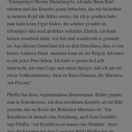
"Einzigartiger Meister Michelangelo, ich habe Ihren Brief
erhalten und das Kruzifix genau betrachtet, das mit Sicherheit
in meinem Kopf alle Bilder zerriss, die ich je gesehen habe,
man kann keine Figur finden, die schöner gestaltet ist,
lebendiger oder noch perfekter vollendet. Ehrlich, ich finde
keinen Ausdruck dafür, wie fein und wundervoll es gemacht
ist. Aus diesem Grund kam ich zu dem Entschluss, dass es von
keines Anderen Hand stammen kann als der Ihrigen. Ich muss
es um jeden Preis haben. Ich habe es genau im Licht
untersucht, mit einer Lupe und einem Spiegel, und ich sah nie
etwas Vollkommeneres. Stets zu Ihren Diensten, die Marchese
von Pescara."
Pfeiffer hat diese Argumentation übernommen. Bisher glaubte
man in Kunstkreisen, mit dem erwähnten Kruzifix sei ein Bild
gemeint, das im Besitz des Britischen Museums ist. "Ein
Kruzifixus ist niemals eine Zeichnung, auch kein Gemälde",
sagt Pfeiffer, "ein Kruzifixus ist immer eine Skulptur." Irren
also die Experten bei dem Londoner Bild? Pfeiffer hat die