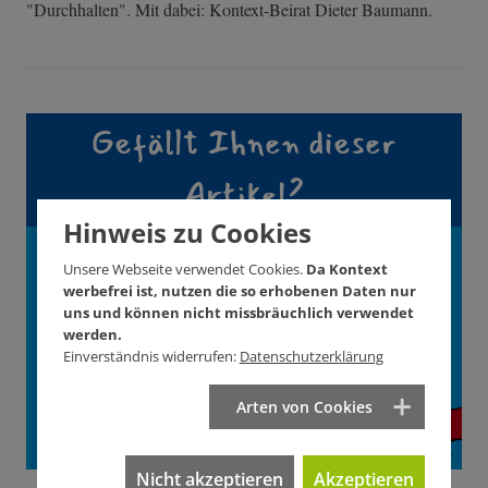
"Durchhalten". Mit dabei: Kontext-Beirat Dieter Baumann.
Gefällt Ihnen dieser
Artikel?
Hinweis zu Cookies
Unterstützen Sie
Unsere Webseite verwendet Cookies.
Da Kontext
KONTEXT!
werbefrei ist, nutzen die so erhobenen Daten nur
uns und können nicht missbräuchlich verwendet
werden.
Wie? Hier! Jetzt!
Einverständnis widerrufen:
Datenschutzerklärung
Arten von Cookies
Nicht akzeptieren
Akzeptieren