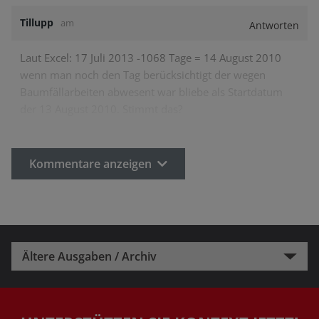
Tillupp
am
Antworten
Laut Excel: 17 Juli 2013 -1068 Tage = 14 August 2010
wenn man noch den Tag berücksichtigt der wegen
Baumfällarbeiten abwesent war bliebe als Startdatum
der 13 August 2010. Stimmt das?
Kommentare anzeigen
Ältere Ausgaben / Archiv