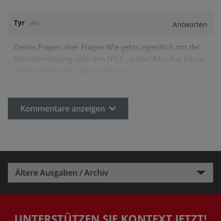
Tyr
am
Antworten
Genau,Fragen über Fragen:Wie gehts eigentlich mit der
Berichterstattung über den NSU....weiter?Man hat schon
länger nichts mehr davon gehört.
Kommentare anzeigen
Ältere Ausgaben / Archiv
UNTERSTÜTZEN SIE KONTEXT JETZT!