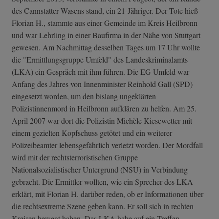
des Cannstatter Wasens stand, ein 21-Jähriger. Der Tote hieß
Florian H., stammte aus einer Gemeinde im Kreis Heilbronn
und war Lehrling in einer Baufirma in der Nähe von Stuttgart
gewesen. Am Nachmittag desselben Tages um 17 Uhr wollte
die "Ermittlungsgruppe Umfeld" des Landeskriminalamts
(LKA) ein Gespräch mit ihm führen. Die EG Umfeld war
Anfang des Jahres von Innenminister Reinhold Gall (SPD)
eingesetzt worden, um den bislang ungeklärten
Polizistinnenmord in Heilbronn aufklären zu helfen. Am 25.
April 2007 war dort die Polizistin Michèle Kiesewetter mit
einem gezielten Kopfschuss getötet und ein weiterer
Polizeibeamter lebensgefährlich verletzt worden. Der Mordfall
wird mit der rechtsterroristischen Gruppe
Nationalsozialistischer Untergrund (NSU) in Verbindung
gebracht. Die Ermittler wollten, wie ein Sprecher des LKA
erklärt, mit Florian H. darüber reden, ob er Informationen über
die rechtsextreme Szene geben kann. Er soll sich in rechten
Kreisen bewegt haben. Das LKA habe auf ein Treffen