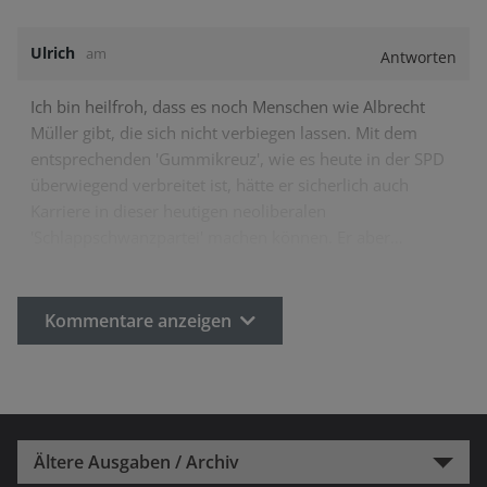
Ulrich
am
Antworten
Ich bin heilfroh, dass es noch Menschen wie Albrecht
Müller gibt, die sich nicht verbiegen lassen. Mit dem
entsprechenden 'Gummikreuz', wie es heute in der SPD
überwiegend verbreitet ist, hätte er sicherlich auch
Karriere in dieser heutigen neoliberalen
'Schlappschwanzpartei' machen können. Er aber…
Kommentare anzeigen
Ältere Ausgaben / Archiv