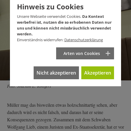
Hinweis zu Cookies
Unsere Webseite verwendet Cookies.
Da Kontext
werbefrei ist, nutzen die so erhobenen Daten nur
uns und können nicht missbräuchlich verwendet
werden.
Einverständnis widerrufen:
Datenschutzerklärung
Arten von Cookies
Nicht akzeptieren
Akzeptieren
Foto: Joachim E. Röttgers
Müller mag das bisweilen etwas holzschnittartig sehen, aber
dadurch wird es nicht falsch, und daraus hat er seine
Konsequenzen gezogen. Zusammen mit dem Schwaben
Wolfgang Lieb, einem Juristen und Ex-Staatssekretär, hat er vor