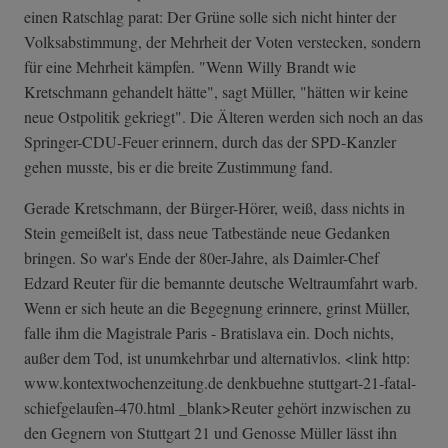
einen Ratschlag parat: Der Grüne solle sich nicht hinter der
Volksabstimmung, der Mehrheit der Voten verstecken, sondern
für eine Mehrheit kämpfen. "Wenn Willy Brandt wie
Kretschmann gehandelt hätte", sagt Müller, "hätten wir keine
neue Ostpolitik gekriegt". Die Älteren werden sich noch an das
Springer-CDU-Feuer erinnern, durch das der SPD-Kanzler
gehen musste, bis er die breite Zustimmung fand.
Gerade Kretschmann, der Bürger-Hörer, weiß, dass nichts in
Stein gemeißelt ist, dass neue Tatbestände neue Gedanken
bringen. So war's Ende der 80er-Jahre, als Daimler-Chef
Edzard Reuter für die bemannte deutsche Weltraumfahrt warb.
Wenn er sich heute an die Begegnung erinnere, grinst Müller,
falle ihm die Magistrale Paris - Bratislava ein. Doch nichts,
außer dem Tod, ist unumkehrbar und alternativlos. <link http:
www.kontextwochenzeitung.de denkbuehne stuttgart-21-fa­tal-
schiefgelau­fen-470.html _blank>Reuter gehört inzwischen zu
den Gegnern von Stuttgart 21 und Genosse Müller lässt ihn