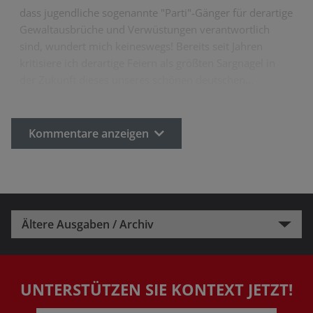
dass jugendliche sogenannte "Parti"-Gänger für derartige
Gewaltausbrüche und Verwüstungen verantwortlich
sind, wundert mich keineswegs! Bereits seit Jahren
kritisiere ich derartige Feiern als größten Sargnagel in
der Zukunft dieses unseres schönen deutschen…
Kommentare anzeigen
Ältere Ausgaben / Archiv
UNTERSTÜTZEN SIE KONTEXT JETZT!