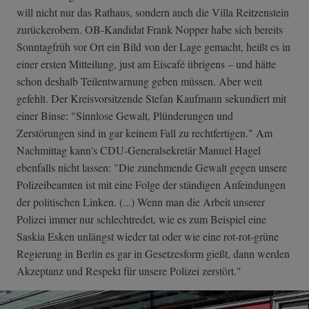
will nicht nur das Rathaus, sondern auch die Villa Reitzenstein
zurückerobern. OB-Kandidat Frank Nopper habe sich bereits
Sonntagfrüh vor Ort ein Bild von der Lage gemacht, heißt es in
einer ersten Mitteilung, just am Eiscafé übrigens – und hätte
schon deshalb Teilentwarnung geben müssen. Aber weit
gefehlt. Der Kreisvorsitzende Stefan Kaufmann sekundiert mit
einer Binse: "Sinnlose Gewalt, Plünderungen und
Zerstörungen sind in gar keinem Fall zu rechtfertigen." Am
Nachmittag kann's CDU-Generalsekretär Manuel Hagel
ebenfalls nicht lassen: "Die zunehmende Gewalt gegen unsere
Polizeibeamten ist mit eine Folge der ständigen Anfeindungen
der politischen Linken. (...) Wenn man die Arbeit unserer
Polizei immer nur schlechtredet, wie es zum Beispiel eine
Saskia Esken unlängst wieder tat oder wie eine rot-rot-grüne
Regierung in Berlin es gar in Gesetzesform gießt, dann werden
Akzeptanz und Respekt für unsere Polizei zerstört."