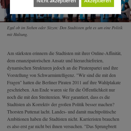
Nicht akzeptieren
Akzeptieren
Egal ob im Stehen oder Sitzen: Den Stadtisten geht es um eine Politik
mit Haltung.
Am stärksten erinnern die Stadtisten mit ihrer Online-Affinität,
dem emanzipatorischen Ansatz und hierarchiefreien,
dynamischen Strukturen jedoch an die Piratenpartei und ihre
Vorstellung von Schwarmintelligenz. "Wir sind die mit den
Fragen" hatten die Berliner Piraten 2011 auf ihre Wahlplakate
geschrieben. Am Ende waren sie für die Öffentlichkeit nur
noch die mit den Streitereien. Wer garantiert, dass es die
Stadtisten als Korrektiv der großen Politik besser machen?
Thorsten Puttenat lacht. Landes- und damit machtpolitische
Ambitionen haben die Stadtisten nicht. Karrieristen brauchen
es also erst gar nicht bei ihnen versuchen. "Das Sprungbrett