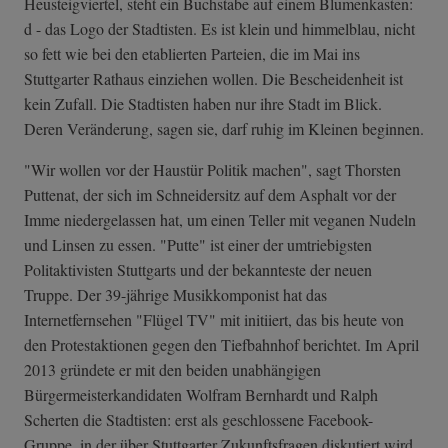
Heusteigviertel, steht ein Buchstabe auf einem Blumenkasten:
d - das Logo der Stadtisten. Es ist klein und himmelblau, nicht
so fett wie bei den etablierten Parteien, die im Mai ins
Stuttgarter Rathaus einziehen wollen. Die Bescheidenheit ist
kein Zufall. Die Stadtisten haben nur ihre Stadt im Blick.
Deren Veränderung, sagen sie, darf ruhig im Kleinen beginnen.
"Wir wollen vor der Haustür Politik machen", sagt Thorsten
Puttenat, der sich im Schneidersitz auf dem Asphalt vor der
Imme niedergelassen hat, um einen Teller mit veganen Nudeln
und Linsen zu essen. "Putte" ist einer der umtriebigsten
Politaktivisten Stuttgarts und der bekannteste der neuen
Truppe. Der 39-jährige Musikkomponist hat das
Internetfernsehen "Flügel TV" mit initiiert, das bis heute von
den Protestaktionen gegen den Tiefbahnhof berichtet. Im April
2013 gründete er mit den beiden unabhängigen
Bürgermeisterkandidaten Wolfram Bernhardt und Ralph
Scherten die Stadtisten: erst als geschlossene Facebook-
Gruppe, in der über Stuttgarter Zukunftsfragen diskutiert wird.