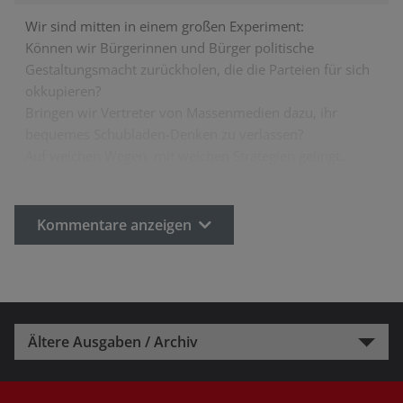
Wir sind mitten in einem großen Experiment:
Können wir Bürgerinnen und Bürger politische
Gestaltungsmacht zurückholen, die die Parteien für sich
okkupieren?
Bringen wir Vertreter von Massenmedien dazu, ihr
bequemes Schubladen-Denken zu verlassen?
Auf welchen Wegen, mit welchen Strategien gelingt…
Kommentare anzeigen
Ältere Ausgaben / Archiv