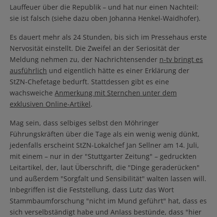
Lauffeuer über die Republik – und hat nur einen Nachteil:
sie ist falsch (siehe dazu oben Johanna Henkel-Waidhofer).
Es dauert mehr als 24 Stunden, bis sich im Pressehaus erste
Nervosität einstellt. Die Zweifel an der Seriosität der
Meldung nehmen zu, der Nachrichtensender
n-tv bringt es
ausführlich
und eigentlich hätte es einer Erklärung der
StZN-Chefetage bedurft. Stattdessen gibt es eine
wachsweiche
Anmerkung mit Sternchen unter dem
exklusiven Online-Artikel
.
Mag sein, dass selbiges selbst den Möhringer
Führungskräften über die Tage als ein wenig wenig dünkt,
jedenfalls erscheint StZN-Lokalchef Jan Sellner am 14. Juli,
mit einem – nur in der "Stuttgarter Zeitung" – gedruckten
Leitartikel, der, laut Überschrift, die "Dinge geraderücken"
und außerdem "Sorgfalt und Sensibilität" walten lassen will.
Inbegriffen ist die Feststellung, dass Lutz das Wort
Stammbaumforschung "nicht im Mund geführt" hat, dass es
sich verselbständigt habe und Anlass bestünde, dass "hier