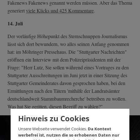
Fakenews Fakenews genannt werden müssen. Aber das Thema
generiert
viele Klicks und 425 Kommentare
.
14. Juli
Der vorläufige Höhepunkt des Sternschnuppen-Journalismus
lässt sich dort bewundern, wo alles seinen Anfang genommen
hat: im Möhringer Pressehaus. Die "Stuttgarter Nachrichten"
eröffnen ein Interview mit dem Polizeipräsidenten mit der
Frage: "Herr Lutz, Sie sollen während eines Vortrages zu den
Stuttgarter Ausschreitungen im Juni jetzt in einer Sitzung des
Stuttgarter Gemeinderates davon gesprochen haben, bei den
Ermittlungen nach den Tätern 'mithilfe der Landratsämter
deutschlandweit Stammbaumrecherche' betreiben zu wollen.
Was hat Sie geritten, diesen Begriff zu wählen?"
Hinweis zu Cookies
Unsere Webseite verwendet Cookies.
Da Kontext
werbefrei ist, nutzen die so erhobenen Daten nur