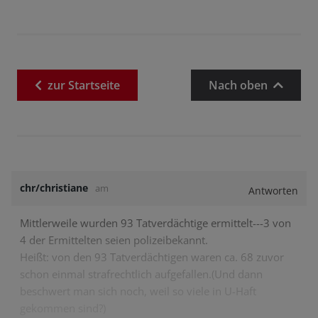
zur
Startseite
Nach oben
chr/christiane
am
Antworten
Mittlerweile wurden 93 Tatverdächtige ermittelt---3 von
4 der Ermittelten seien polizeibekannt.
Heißt: von den 93 Tatverdächtigen waren ca. 68 zuvor
schon einmal strafrechtlich aufgefallen.(Und dann
beschwert man sich noch, weil so viele in U-Haft
gekommen sind?)