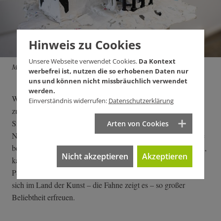
Hinweis zu Cookies
Unsere Webseite verwendet Cookies.
Da Kontext
Modell des Weißen Hauses.
werbefrei ist, nutzen die so erhobenen Daten nur
uns und können nicht missbräuchlich verwendet
werden.
Wer nun eines der begehrten Visa zu erlangen trachtet, muss
Einverständnis widerrufen:
Datenschutzerklärung
zuerst im Vorzimmer des Konsulats Platz nehmen, auf
Sitzgelegenheiten, die etwas zu klein geraten sind. In einem
Arten von Cookies
Nebenraum stehen Sektgläser und Kaffeetassen für Empfänge
bereit. Doch vorerst heißt es warten. Um die Zeit zu verkürzen,
Nicht akzeptieren
Akzeptieren
kann man aus einer Glaskugel ein zusammengerolltes
Papierstückchen ziehen, auf dem ein Sinnspruch steht, wie sie
sich im Land der Kunst – die Fahne zeigt es – so großer
Beliebtheit erfreuen.