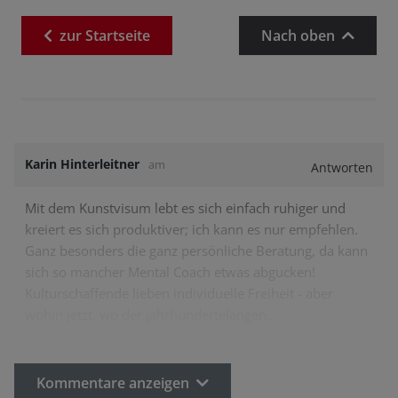
zur
Startseite
Nach oben
Karin Hinterleitner
am
Antworten
Mit dem Kunstvisum lebt es sich einfach ruhiger und
kreiert es sich produktiver; ich kann es nur empfehlen.
Ganz besonders die ganz persönliche Beratung, da kann
sich so mancher Mental Coach etwas abgucken!
Kulturschaffende lieben individuelle Freiheit - aber
wohin jetzt, wo der jahrhundertelangen…
Kommentare anzeigen