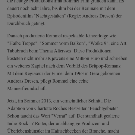
die heutige Produktionsfirma Rommel Film gründen kann. Es
dauert noch acht Jahre, bis ihm bei der Berlinale mit dem
Episodenfilm "Nachtgestalten" (Regie: Andreas Dresen) der
Durchbruch gelingt.
Danach produzierte Rommel respektable Kinoerfolge wie
"Halbe Treppe", "Sommer vorm Balkon", "Wolke 9", eine Art
Tabubruch beim Thema Alterssex. Diese Produktionen
kosteten nicht mehr als jeweils eine Million Euro und schrieben
ein weiteres Kapitel nach dem Vorbild des Britpop-Romans:
Mit dem Regisseur der Filme, dem 1963 in Gera geborenen
Andreas Dresen, pflegt Rommel eine echte
Männerfreundschaft.
Jetzt, im Sommer 2013, ein vermeintlicher Schnitt. Die
Adaption von Charlotte Roches Bestseller "Feuchtgebiete".
Schon taucht das Wort "Verrat" auf. Der standhaft gealterte
Indie-Rock 'n' Roller, der unabhängige Produzent und
Überlebenskünstler im Haifischbecken der Branche, macht