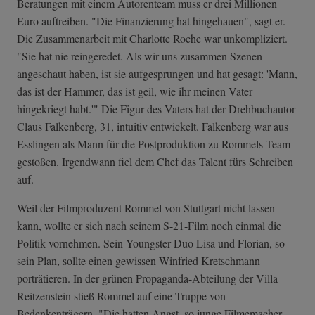
Beratungen mit einem Autorenteam muss er drei Millionen
Euro auftreiben. "Die Finanzierung hat hingehauen", sagt er.
Die Zusammenarbeit mit Charlotte Roche war unkompliziert.
"Sie hat nie reingeredet. Als wir uns zusammen Szenen
angeschaut haben, ist sie aufgesprungen und hat gesagt: 'Mann,
das ist der Hammer, das ist geil, wie ihr meinen Vater
hingekriegt habt.'" Die Figur des Vaters hat der Drehbuchautor
Claus Falkenberg, 31, intuitiv entwickelt. Falkenberg war aus
Esslingen als Mann für die Postproduktion zu Rommels Team
gestoßen. Irgendwann fiel dem Chef das Talent fürs Schreiben
auf.
Weil der Filmproduzent Rommel von Stuttgart nicht lassen
kann, wollte er sich nach seinem S-21-Film noch einmal die
Politik vornehmen. Sein Youngster-Duo Lisa und Florian, so
sein Plan, sollte einen gewissen Winfried Kretschmann
porträtieren. In der grünen Propaganda-Abteilung der Villa
Reitzenstein stieß Rommel auf eine Truppe von
Bedenkenträgern. "Die hatten Angst, so junge Filmemacher