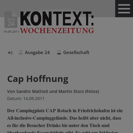
Ausg.
24
14.09.2011
Ausgabe 24
Gesellschaft
Text
vorlesen
Cap Hoffnung
Von
Sandro Mattioli und Martin Storz (Fotos)
Datum:
14.09.2011
Der Campingplatz CAP Rotach in Friedrichshafen ist ein
All-inclusive-Campinggelände. Das heißt aber nicht, dass
es für die Besucher Drinks bis unter den Tisch und
überbordende Essensbüfetts gibt. Es geht um Inklusion,