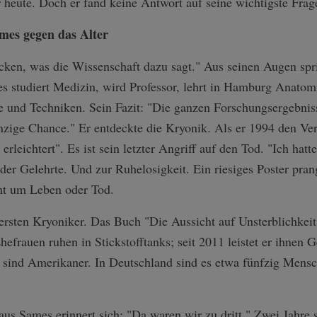
 heute. Doch er fand keine Antwort auf seine wichtigste Fr
mes gegen das Alter
cken, was die Wissenschaft dazu sagt." Aus seinen Augen spr
s studiert Medizin, wird Professor, lehrt in Hamburg Anatom
e und Techniken. Sein Fazit: "Die ganzen Forschungsergebniss
nzige Chance." Er entdeckte die Kryonik. Als er 1994 den Vert
 erleichtert". Es ist sein letzter Angriff auf den Tod. "Ich ha
er Gelehrte. Und zur Ruhelosigkeit. Ein riesiges Poster pran
ht um Leben oder Tod.
r ersten Kryoniker. Das Buch "Die Aussicht auf Unsterblichk
frauen ruhen in Stickstofftanks; seit 2011 leistet er ihnen G
 sind Amerikaner. In Deutschland sind es etwa fünfzig Mensch
aus Sames erinnert sich: "Da waren wir zu dritt." Zwei Jahre 