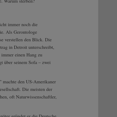
age. Warum sterben?
icht immer noch die
ie. Als Gerontologe
e verstellen den Blick. Die
rag in Detroit unterschreibt,
tte immer einen Hang zu
gt über seinem Sofa – zwei
eit" machte den US-Amerikaner
esellschaft. Die meisten der
en, oft Naturwissenschaftler,
später gründet er die Deutsche