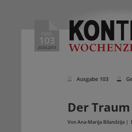
Ausg.
103
20.03.2013
Ausgabe 103
Ge
Der Traum
Von
Ana-Marija Bilandzija
|