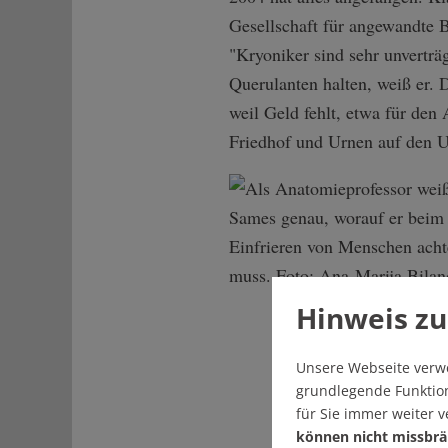
Gesellschaft für angewandte 
"Kryoniker sind sehr unverträg
Querulanten halten, weiß er. 
weil Geld fehlt, etwa für den 
Friedhof und Urnen auf den 
Hinweis zu
Unsere Webseite verw
grundlegende Funktion
für Sie immer weiter 
können nicht missbrä