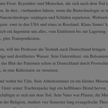
utet Frost. Kryoniker sind Menschen, die sich nach dem Tod ei
. In drei-, vierhundert Jahren, wenn die Biotechnologie so we
Nanotechnologie verjüngen und Schäden reparieren. Weltweit gi
lagern: zwei in den USA und eines in Russland. Klaus Sames' k
ch ein Ingenieur um alles, vom Einfrieren bis zur Lagerung. 
, plus Transportkosten.
rn, will der Professor die Technik nach Deutschland bringen.
e und destilliertes Wasser. Sein Unterstützer: ein Balsamier
: das Blut der Patienten schon in Deutschland durch Frostschu
n, in eine Kältestarre zu versetzen.
und wohnt bei Ulm. Sein Arbeitszimmer ist ein kleines Museu
Unter seiner Trachtenjacke lugt ein hellblaues Hemd hervor, gl
chäftigte er sich mit dem Tod. Sein Vater war Pfarrer, die M
 in der Religion, studiert vier Semester lang evangelische Th