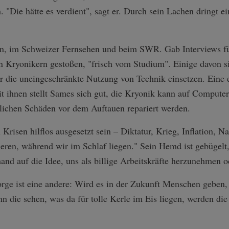
 "Die hätte es verdient", sagt er. Durch sein Lachen dringt e
on, im Schweizer Fernsehen und beim SWR. Gab Interviews fü
n Kryonikern gestoßen, "frisch vom Studium". Einige davon s
 die uneingeschränkte Nutzung von Technik einsetzen. Eine e
ihnen stellt Sames sich gut, die Kryonik kann auf Computerf
rlichen Schäden vor dem Auftauen repariert werden.
 Krisen hilflos ausgesetzt sein – Diktatur, Krieg, Inflation, N
ieren, während wir im Schlaf liegen." Sein Hemd ist gebügelt,
nd auf die Idee, uns als billige Arbeitskräfte herzunehmen 
rge ist eine andere: Wird es in der Zukunft Menschen geben,
n die sehen, was da für tolle Kerle im Eis liegen, werden d