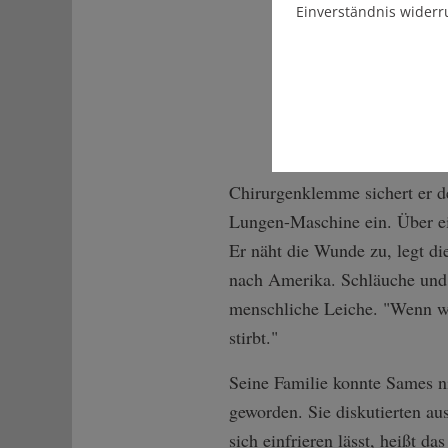
Einverständnis widerr
Chirurgenklemme sichert er de
Lungen-Maschine ein. Über ein
Er näht die Wunde zu, legt die
nach Amerika. Schläuche und K
menschliche Leiche. "Wenn wi
stirbt."
Seine Familie konnte Sames nic
geworden. Sie diskutierten a
sich einfrieren lässt, heißt 