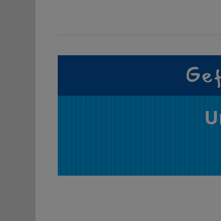
Gef
U