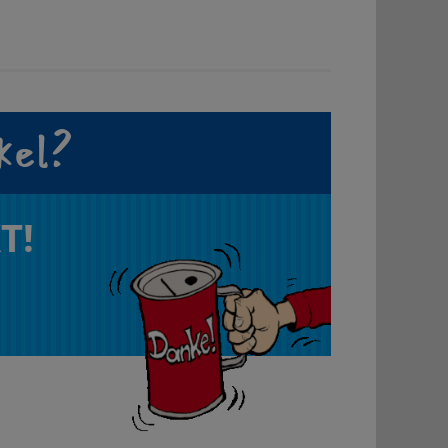
kel?
T!