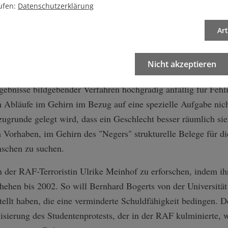
ufen:
Datenschutzerklärung
 viele NeurowissenschaftlerInnen, menschliche Eigenschafte
u naturalisieren. Womit sie ebenso pseudowissenschaftliche G
Ar
Das Prozedere ist immer gleich. Man schiebe einen Menschen
den Hirnwindungen abspielt, während es beispielsweise eine 
Nicht akzeptieren
 gilt.
ebnisse bildgebender Verfahren hochgradig anfällig für Fehli
Abläufe im Gehirn im Bezug auf eine spezielle Aufgabe nicht
 zugrunde gelegt wird, dass ein Geschlecht besser räumlich sie
m Vorhaben, im Gehirn des "Negers" strukturelle Belege für di
nschen zu suchen.
on der RAF-Terroristin Ulrike Meinhof zu erforschen, indem ih
schehen bis 2002. So will Bernhard Bogerts von der Universi
ellt haben, die eine verminderte Schuldfähigkeit bedingen. De
lisierung des Studentenprotests, der in der RAF kulminierte,