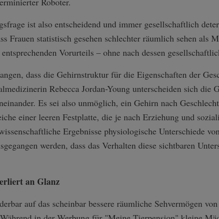
erminierter Roboter.
sfrage ist also entscheidend und immer gesellschaftlich dete
ss Frauen statistisch gesehen schlechter räumlich sehen als Mä
 entsprechenden Vorurteils – ohne nach dessen gesellschaftli
angen, dass die Gehirnstruktur für die Eigenschaften der Gesch
almedizinerin Rebecca Jordan-Young unterscheiden sich die G
inander. Es sei also unmöglich, ein Gehirn nach Geschlecht
eiche einer leeren Festplatte, die je nach Erziehung und sozi
wissenschaftliche Ergebnisse physiologische Unterschiede v
ausgegangen werden, dass das Verhalten diese sichtbaren Unter
erliert an Glanz
nderbar auf das scheinbar bessere räumliche Sehvermögen v
. Während in der Werbung für "Meine Tierpension" kleine M