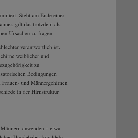
rminiert. Steht am Ende einer
nner, gilt das trotzdem als
chen Ursachen zu fragen.
lechter verantwortlich ist.
ehirne weiblicher und
szugehörigkeit zu
alisatorischen Bedingungen
on Frauen- und Männergehirnen
schiede in der Hirnstruktur
on Männern anwenden – etwa
ädchen Hundebabys knuddeln,