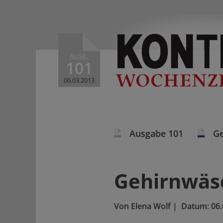
Ausg.
101
06.03.2013
Ausgabe 101
Ge
Gehirnwäs
Von
Elena Wolf
|
Datum:
06.