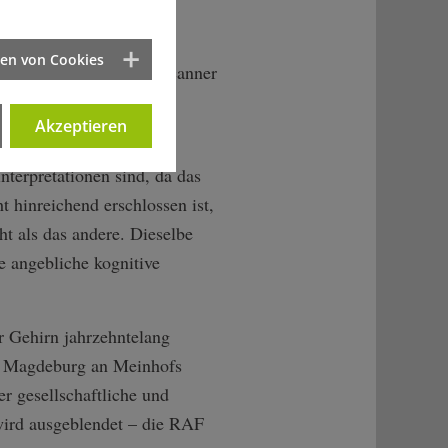
n durch den scheinbar
rundlagen für Vorurteile
ten von Cookies
 unter den fMRT-Gehirnscanner
Aufgabe zum räumlichen
Akzeptieren
nterpretationen sind, da das
 hinreichend erschlossen ist,
ht als das andere. Dieselbe
e angebliche kognitive
r Gehirn jahrzehntelang
tät Magdeburg an Meinhofs
r gesellschaftliche und
 wird ausgeblendet – die RAF