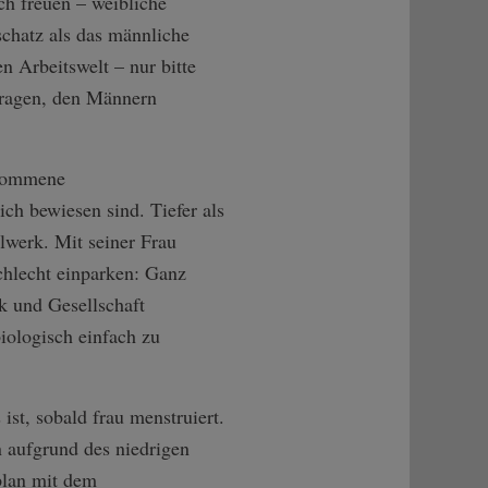
ch freuen – weibliche
schatz als das männliche
en Arbeitswelt – nur bitte
rfragen, den Männern
enommene
ch bewiesen sind. Tiefer als
llwerk. Mit seiner Frau
chlecht einparken: Ganz
ik und Gesellschaft
iologisch einfach zu
ist, sobald frau menstruiert.
aufgrund des niedrigen
plan mit dem