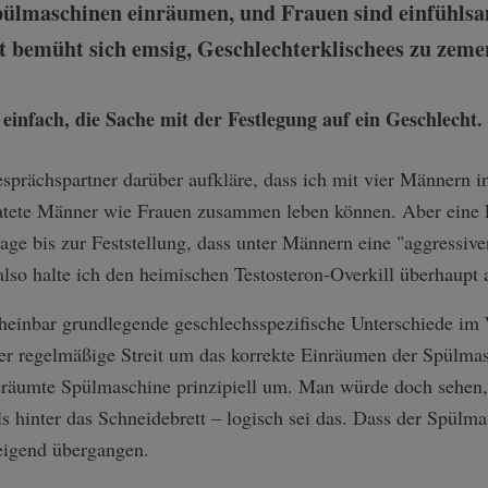
ülmaschinen einräumen, und Frauen sind einfühls
t bemüht sich emsig, Geschlechterklischees zu zeme
sprächspartner darüber aufkläre, dass ich mit vier Männern 
ratete Männer wie Frauen zusammen leben können. Aber eine 
rage bis zur Feststellung, dass unter Männern eine "aggress
 also halte ich den heimischen Testosteron-Overkill überhaupt 
cheinbar grundlegende geschlechsspezifische Unterschiede im
der regelmäßige Streit um das korrekte Einräumen der Spülma
geräumte Spülmaschine prinzipiell um. Man würde doch sehen,
ls hinter das Schneidebrett – logisch sei das. Dass der Spül
weigend übergangen.