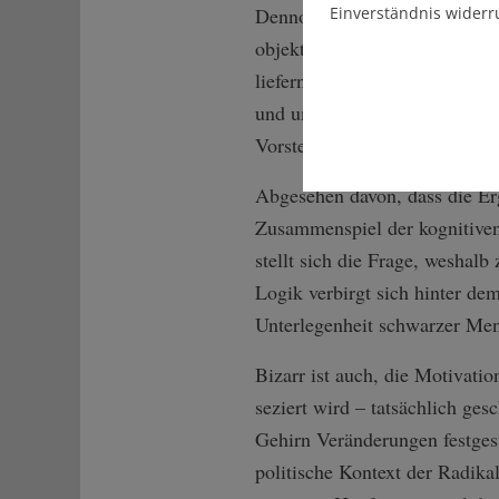
Einverständnis widerr
Dennoch versuchen heute noch
objektiven Blick ins Gehirn z
liefern wie ihre Vorgänger. 
und untersuche, was sich in 
Vorstellungsvermögen zu lösen
Abgesehen davon, dass die Erg
Zusammenspiel der kognitiven 
stellt sich die Frage, weshalb
Logik verbirgt sich hinter de
Unterlegenheit schwarzer Me
Bizarr ist auch, die Motivati
seziert wird – tatsächlich ge
Gehirn Veränderungen festgest
politische Kontext der Radika