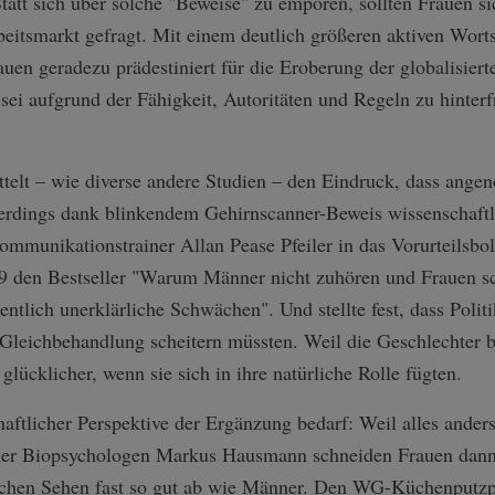
att sich über solche "Beweise" zu empören, sollten Frauen si
eitsmarkt gefragt. Mit einem deutlich größeren aktiven Wort
auen geradezu prädestiniert für die Eroberung der globalisiert
sei aufgrund der Fähigkeit, Autoritäten und Regeln zu hinte
ittelt – wie diverse andere Studien – den Eindruck, dass ang
erdings dank blinkendem Gehirnscanner-Beweis wissenschaftli
Kommunikationstrainer Allan Pease Pfeiler in das Vorurteilsbo
999 den Bestseller "Warum Männer nicht zuhören und Frauen s
entlich unerklärliche Schwächen". Und stellte fest, dass Polit
Gleichbehandlung scheitern müssten. Weil die Geschlechter b
glücklicher, wenn sie sich in ihre natürliche Rolle fügten.
ftlicher Perspektive der Ergänzung bedarf: Weil alles anders 
mer Biopsychologen Markus Hausmann schneiden Frauen dann 
ichen Sehen fast so gut ab wie Männer. Den WG-Küchenputz