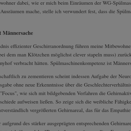
ewohner dabei, wie er mich beim Einräumen der WG-Spülmasc
 Ausräumen mache, stelle ich verwundert fest, dass die Spü
t Männersache
ndnis effizienter Geschirranordnung führen meine Mitbewohner 
ei dem man Klötzchen möglichst clever stapeln muss) zurück.
nyhof verbracht hätten. Spülmaschinenkompetenz ist Männer
nschaftlich zu zementieren scheint indessen Aufgabe der Neur
sgabe ohne neue Erkenntnisse über die Geschlechterverhältnis
Focus", wie sich mit bildgebenden Verfahren die Gehirnakti
schiede aufweisen ließen. So zeige sich die weibliche Fähigke
verständlich vergrößerten Gehirnareal, das für das Empathie
ufgrund des stärker ausgeprägten entsprechenden Gehirnarea