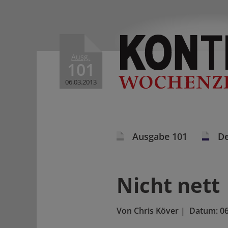
Ausg.
101
06.03.2013
Ausgabe 101
De
Nicht nett
Von
Chris Köver
|
Datum:
06