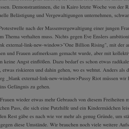
sen. Demonstrantinnen, die in Kairo letzte Woche von der Re
xuelle Belästigung und Vergewaltigungen unternehmen, schwa
e Protestwelle nach der Massenvergewaltigung einer jungen Fra
em Thema verhalten muss. Nichts gegen Eve Enslers ambition
lank external-link-new-window>"One Billion Rising", mit der 
en und Frauen aufmerksam gemacht wurde, aber mit kollekti
n keine Angst einflößen. Dazu bedarf es schon etwas radikal
 etwas riskieren und dahin gehen, wo es wehtut. Anders als d
.org _blank external-link-n­ew-window>Pussy Riot müssen wir 
 ins Gefängnis zu gehen.
Frauen wieder etwas mehr Gebrauch von diesem Freiheiten ma
hen Pass, die sich eine Putzhilfe und ein Kindermädchen leis
den Rest gäbe es nach wie vor mehr als genug Gründe, um stä
en gegen diese Umstände. Wir brauchen noch viele weitere Auf