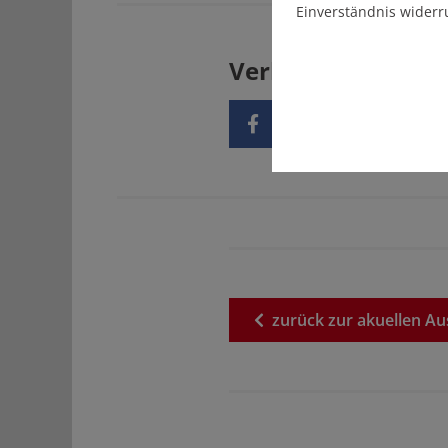
Einverständnis widerr
Verbreiten Sie uns
zurück
zur
akuellen
Au