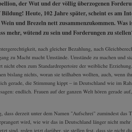
bellion, der Wut und der völlig überzogenen Forder
 Bildung! Heute, 102 Jahre später, scheint es am In
i Wein und Brezeln nett zusammenzukommen. Was ist
ss mehr, wütend zu sein und Forderungen zu stellen
tergerechtigkeit, nach gleicher Bezahlung, nach Gleichberec
ang zu Macht macht Umstände. Umstände zu machen und sic
rt nicht eben zum Standardrepertoire der weibliche Erziehun
n bislang nichts, woran sie teilhaben wollten, auch, wenn ih
 sich gerade, die Stimmung kippt – in Deutschland wie im R
sagen: endlich. Frauen auf der ganzen Welt hören gerade auf,
ng, dass derzeit unter dem Namen "Aufschrei" zumindest das 
eprangert wird, wie wir das in Deutschland länger nicht mehr 
zt sind, reden jetzt darüber, sie stellen fest, dass sie nicht d