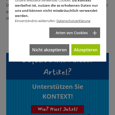
Unsere Webseite verwendet Cookies.
Da Kontext
Doch auch hier gilt: nichts überstürzen, in Ruhe überlegen und
werbefrei ist, nutzen die so erhobenen Daten nur
uns und können nicht missbräuchlich verwendet
immer an die LeserInnen denken. Sie sind übrigens herzlich
werden.
eingeladen, sich an der Debatte zu beteiligen.
Einverständnis widerrufen:
Datenschutzerklärung
Arten von Cookies
Nicht akzeptieren
Akzeptieren
Gefällt Ihnen dieser
Artikel?
Unterstützen Sie
KONTEXT!
Wie? Hier! Jetzt!