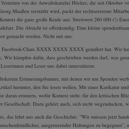
ertreten von der Anwaltskanzlei Höcker, die seit Oktober 
eorg Maaßen verstärkt wird, packt der rechtsextreme Mitarbe
ontext die ganz große Keule aus: Streitwert 260 000 (!) Eur
kfurt. Die Absicht ist offenkundig: Eine kleine spendenfinanz
ot gemacht werden. Nicht mit uns.
in Facebook-Chats XXXX XXXX XXXX geäußert hat. Wir habe
. Wir kämpfen dafür, dass geschrieben werden darf, was ge
 Leserinnen und Leser uns dabei unterstützen.
r diskreten Erinnerungsbanner, mit denen wir um Spenden w
rtikel herunter, den Sie lesen wollen. Mit einer Karikatur 
e daran erinnern, wofür Kontext steht: für den kritischen Blic
er Gesellschaft. Dazu gehört auch, sich nicht wegzuducken, 
ts, das lehrt uns auch die Geschichte. "Wir müssen jetzt hand
enschenfeindlicher, ausgrenzender Haltungen zu begegnen", 