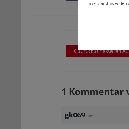
Einverständnis widerr
zurück
zur
akuellen
Au
1 Kommentar 
gk069
am