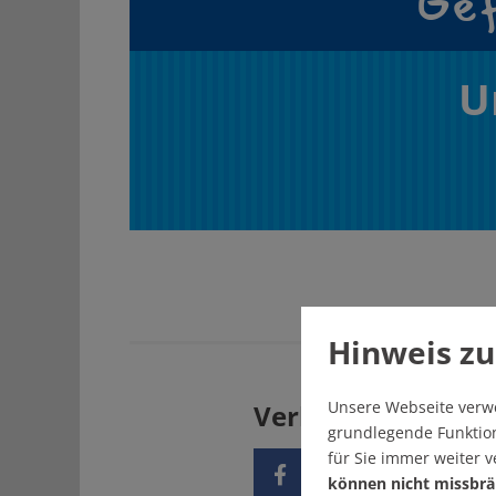
Gef
U
Hinweis zu
Unsere Webseite verw
Verbreiten Sie uns
grundlegende Funktion
für Sie immer weiter 
können nicht missbrä