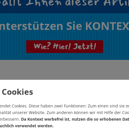
ällt Ihnen dieser Arti
nterstützen Sie KONTEX
Wie? Hier! Jetzt!
 Cookies
endet Cookies.
Diese haben zwei Funktionen: Zum einen sind sie er
eren Artikel
alität unserer Website. Zum anderen können wir mit Hilfe der Coo
verbessern.
Da Kontext werbefrei ist, nutzen die so erhobenen Da
Artikel drucken
uchlich verwendet werden.