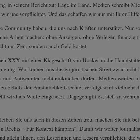
ung in seinem Bericht zur Lage im Land. Medien schreibt Mi
wir uns verpflichtet. Und das schaffen wir nur mit Ihrer Hilfe
ue Community haben, die uns nach Kräften unterstützt. Nur s
ische Arbeit machen: ohne Anzeigen, ohne Verleger, finanzier
cht nur Zeit, sondern auch Geld kostet.
en XXX mit einer Klageschrift von Höcker in die Hauptstätter 
 einig: Wir können uns diesen juristischen Streit zwar nicht l
en und Antisemiten nicht einknicken dürfen. Medien werden im
den Schutz der Persönlichkeitsrechte, verfolgt wird vielmehr 
cht wird als Waffe eingesetzt. Dagegen gilt es, sich zu wehre
Bleiben Sie uns auch in diesen Zeiten treu, machen Sie mit be
 Rechts – Für Kontext kämpfen". Damit wir weiter journalist
d allein Ihnen, den Leserinnen und Lesern verpflichtet, die 