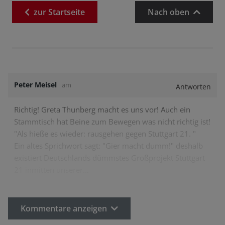
zur
Startseite
Nach oben
Peter Meisel
am
Antworten
Richtig! Greta Thunberg macht es uns vor! Auch ein
Stammtisch hat Beine zum Bewegen was nicht richtig ist!
"Als hieße es wieder: rausgehen gegen Stuttgart 21. "
Ein altes Sprichwort sagt: "Gier macht dumm!" deshalb
existiert Deutschlands dümmstes Großprojekt Stuttgart
21 inmitten unserer…
Kommentare anzeigen