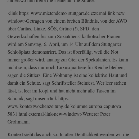
anderswo und treibt die Leute auf die Straße.
<link https: www.mietendemo-stuttgart.de external-link-n­ew-
window>Getra­gen von einem breiten Bündnis, von der AWO
über Caritas, Linke, SÖS, Grüne (!), SPD, den
Gewerkschaften bis zum Sozialdienst katholischer Frauen,
wird am Samstag, 6. April, um 14 Uhr auf dem Stuttgarter
Schloßplatz demonstriert. Das ist überfällig, weil die Not
immer größer wird, analog zur Gier der Spekulanten. Es kann
nicht sein, dass nur noch Luxusquartiere für Reiche bleiben,
sagen die Sittlers. Eine Wohnung ist eine kollektive Haut und
damit ein Schutz, sagt Schriftsteller Steinfest. Wer leer stehen
lässt, ist leer im Kopf und hat nicht mehr alle Tassen im
Schrank, sagt unser <link https:
www.kontextwochenzeitung.de kolumne europa-caputova-
5831.html external-link-n­ew-window>Wette­rer Peter
Grohmann.
Kontext sieht das auch so. In aller Deutlichkeit werden wir die