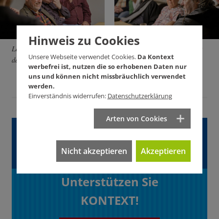
Hinweis zu Cookies
Leserabend Ende März in
Fotos: Joachim E. Röttgers
Unsere Webseite verwendet Cookies.
Da Kontext
der Kontext-Redaktion.
werbefrei ist, nutzen die so erhobenen Daten nur
uns und können nicht missbräuchlich verwendet
werden.
Einverständnis widerrufen:
Datenschutzerklärung
Arten von Cookies
Gefällt Ihnen dieser
Artikel?
Nicht akzeptieren
Akzeptieren
Unterstützen Sie
KONTEXT!