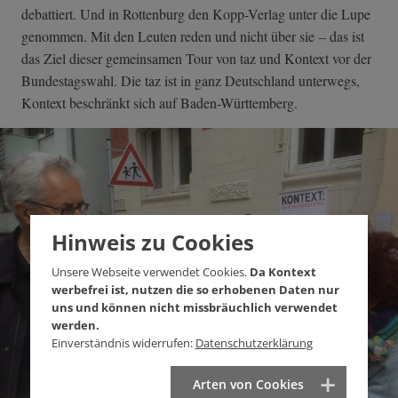
debattiert. Und in Rottenburg den Kopp-Verlag unter die Lupe
genommen. Mit den Leuten reden und nicht über sie – das ist
das Ziel dieser gemeinsamen Tour von taz und Kontext vor der
Bundestagswahl. Die taz ist in ganz Deutschland unterwegs,
Kontext beschränkt sich auf Baden-Württemberg.
Hinweis zu Cookies
Unsere Webseite verwendet Cookies.
Da Kontext
werbefrei ist, nutzen die so erhobenen Daten nur
uns und können nicht missbräuchlich verwendet
werden.
Einverständnis widerrufen:
Datenschutzerklärung
Arten von Cookies