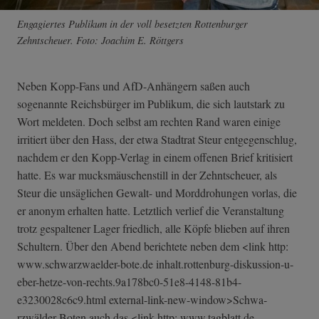
Engagiertes Publikum in der voll besetzten Rottenburger
Zehntscheuer. Foto: Joachim E. Röttgers
Neben Kopp-Fans und AfD-Anhängern saßen auch
sogenannte Reichsbürger im Publikum, die sich lautstark zu
Wort meldeten. Doch selbst am rechten Rand waren einige
irritiert über den Hass, der etwa Stadtrat Steur entgegenschlug,
nachdem er den Kopp-Verlag in einem offenen Brief kritisiert
hatte. Es war mucksmäuschenstill in der Zehntscheuer, als
Steur die unsäglichen Gewalt- und Morddrohungen vorlas, die
er anonym erhalten hatte. Letztlich verlief die Veranstaltung
trotz gespaltener Lager friedlich, alle Köpfe blieben auf ihren
Schultern. Über den Abend berichtete neben dem <link http:
www.schwarzwaelder-bote.de inhalt.rottenbu­rg-diskussion-u­
eber-hetze-von-­rechts.9a178bc0­-51e8-4148-81b4­-
e3230028c6c9.h­tml external-link-n­ew-window>Schwa­
rzwälder Boten auch das <link http: www.tagblatt.de