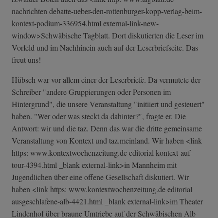
nachrichten debatte-ueber-d­en-rottenburger­-kopp-verlag-be­im-
kontext-podi­um-336954.html external-link-n­ew-
window>Schwä­bische Tagblatt. Dort diskutierten die Leser im
Vorfeld und im Nachhinein auch auf der Leserbriefseite. Das
freut uns!
Hübsch war vor allem einer der Leserbriefe. Da vermutete der
Schreiber "andere Gruppierungen oder Personen im
Hintergrund", die unsere Veranstaltung "initiiert und gesteuert"
haben. "Wer oder was steckt da dahinter?", fragte er. Die
Antwort: wir und die taz. Denn das war die dritte gemeinsame
Veranstaltung von Kontext und taz.meinland. Wir haben <link
https: www.kontextwochenzeitung.de editorial kontext-auf-
tour-4394.html _blank external-link>in Mannheim mit
Jugendlichen über eine offene Gesellschaft diskutiert. Wir
haben <link https: www.kontextwochenzeitung.de editorial
ausgeschlafene-alb-4421.html _blank external-link>im Theater
Lindenhof über braune Umtriebe auf der Schwäbischen Alb