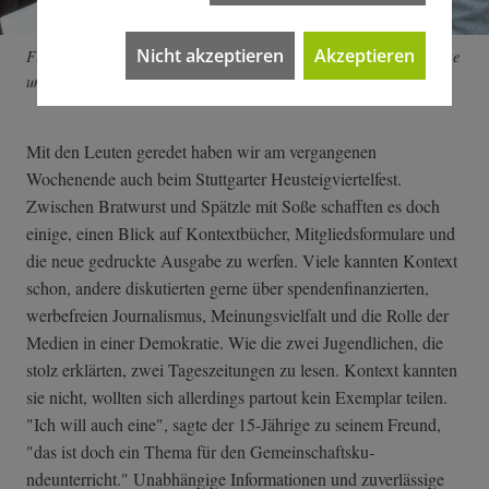
Nicht akzeptieren
Akzeptieren
Fleißiges Kontext-Team. Im Vordergrund die Vorstände Jürgen Klose
und Anni Endress. Foto: Kontext
Mit den Leuten geredet haben wir am vergangenen
Wochenende auch beim Stuttgarter Heusteigviertelfest.
Zwischen Bratwurst und Spätzle mit Soße schafften es doch
einige, einen Blick auf Kontextbücher, Mitgliedsformulare und
die neue gedruckte Ausgabe zu werfen. Viele kannten Kontext
schon, andere diskutierten gerne über spendenfinanzierten,
werbefreien Journalismus, Meinungsvielfalt und die Rolle der
Medien in einer Demokratie. Wie die zwei Jugendlichen, die
stolz erklärten, zwei Tageszeitungen zu lesen. Kontext kannten
sie nicht, wollten sich allerdings partout kein Exemplar teilen.
"Ich will auch eine", sagte der 15-Jährige zu seinem Freund,
"das ist doch ein Thema für den Gemeinschaftsku­
ndeunterricht." Unabhängige Informationen und zuverlässige