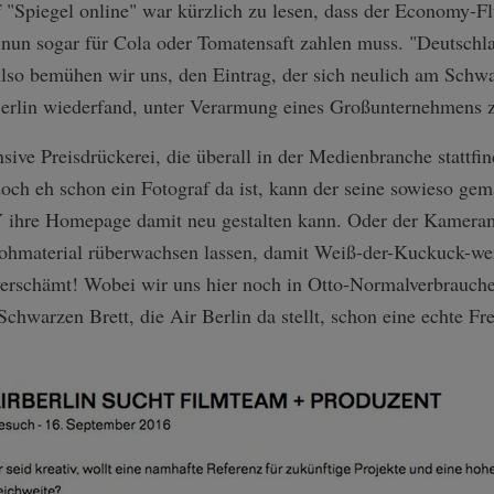
 "Spiegel online" war kürzlich zu lesen, dass der Economy-F
 nun sogar für Cola oder Tomatensaft zahlen muss. "Deutschla
lso bemühen wir uns, den Eintrag, der sich neulich am Schwa
erlin wiederfand, unter Verarmung eines Großunternehmens 
nsive Preisdrückerei, die überall in der Medienbranche stattf
h eh schon ein Fotograf da ist, kann der seine sowieso gem
 ihre Homepage damit neu gestalten kann. Oder der Kameram
Rohmaterial rüberwachsen lassen, damit Weiß-der-Kuckuck-wer 
erschämt! Wobei wir uns hier noch in Otto-Normalverb­rauch
Schwarzen Brett, die Air Berlin da stellt, schon eine echte Fr