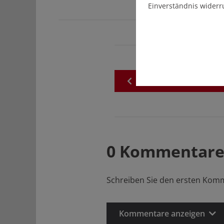
Einverständnis widerr
zurück
zur
akuellen
Au
0 Kommentare
Schreiben Sie den ersten Kom
Kommentare anzeigen