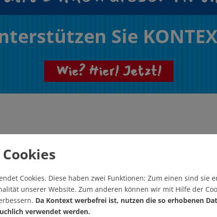
nterstützen Sie KONTEX
Wie? Hier! Jetzt!
 Cookies
eren Artikel
endet Cookies.
Diese haben zwei Funktionen: Zum einen sind sie er
alität unserer Website. Zum anderen können wir mit Hilfe der Coo
verbessern.
Da Kontext werbefrei ist, nutzen die so erhobenen Da
Artikel drucken
uchlich verwendet werden.