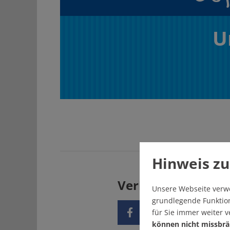
U
Hinweis zu
Verbreiten Sie uns
Unsere Webseite verw
grundlegende Funktion
für Sie immer weiter 
können nicht missbrä