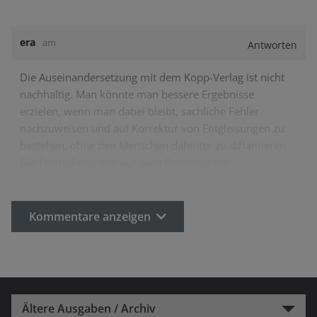
era
am
Antworten
Die Auseinandersetzung mit dem Kopp-Verlag ist nicht
nachhaltig. Man könnte man bessere Ergebnisse
erzielen, wenn man dabei bleibt, sachliche Fehler
nachzuweisen und auf Korrektur von Entgleisungen zu
bestehen, ohne den Menschen dahinter zu diffamieren.
Die Formulierungen aus dem Rottenburger…
Kommentare anzeigen
Ältere Ausgaben / Archiv