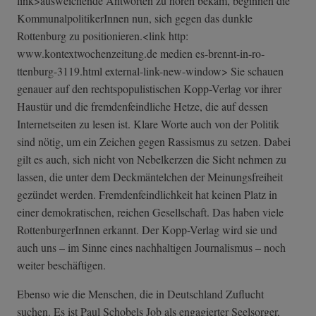
link>ausweichende Antworten zu hören bekam, beginnen die
KommunalpolitikerInnen nun, sich gegen das dunkle
Rottenburg zu positionieren.<link http:
www.kontextwochenzeitung.de medien es-brennt-in-ro­
ttenburg-3119.h­tml external-link-new-window> Sie schauen
genauer auf den rechtspopulistischen Kopp-Verlag vor ihrer
Haustür und die fremdenfeindliche Hetze, die auf dessen
Internetseiten zu lesen ist. Klare Worte auch von der Politik
sind nötig, um ein Zeichen gegen Rassismus zu setzen. Dabei
gilt es auch, sich nicht von Nebelkerzen die Sicht nehmen zu
lassen, die unter dem Deckmäntelchen der Meinungsfreiheit
gezündet werden. Fremdenfeindlichkeit hat keinen Platz in
einer demokratischen, reichen Gesellschaft. Das haben viele
RottenburgerInnen erkannt. Der Kopp-Verlag wird sie und
auch uns – im Sinne eines nachhaltigen Journalismus – noch
weiter beschäftigen.
Ebenso wie die Menschen, die in Deutschland Zuflucht
suchen. Es ist Paul Schobels Job als engagierter Seelsorger,