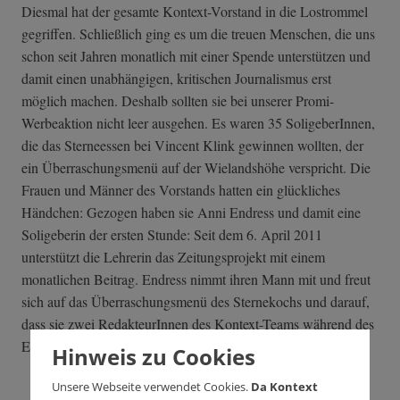
Diesmal hat der gesamte Kontext-Vorstand in die Lostrommel
gegriffen. Schließlich ging es um die treuen Menschen, die uns
schon seit Jahren monatlich mit einer Spende unterstützen und
damit einen unabhängigen, kritischen Journalismus erst
möglich machen. Deshalb sollten sie bei unserer Promi-
Werbeaktion nicht leer ausgehen. Es waren 35 SoligeberInnen,
die das Sterneessen bei Vincent Klink gewinnen wollten, der
ein Überraschungsmenü auf der Wielandshöhe verspricht. Die
Frauen und Männer des Vorstands hatten ein glückliches
Händchen: Gezogen haben sie Anni Endress und damit eine
Soligeberin der ersten Stunde: Seit dem 6. April 2011
unterstützt die Lehrerin das Zeitungsprojekt mit einem
monatlichen Beitrag. Endress nimmt ihren Mann mit und freut
sich auf das Überraschungsmenü des Sternekochs und darauf,
dass sie zwei RedakteurInnen des Kontext-Teams während des
Essens löchern kann.
Hinweis zu Cookies
Unsere Webseite verwendet Cookies.
Da Kontext