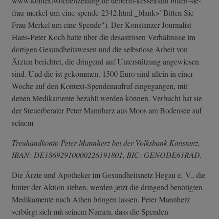
www.kontextwochenzeitung.de ueberm-kesselrand bitten-sie-
frau­-merkel-um-eine­-spende-2342.ht­ml _blank>"Bitten Sie
Frau Merkel um eine Spende"). Der Konstanzer Journalist
Hans-Peter Koch hatte über die desaströsen Verhältnisse im
dortigen Gesundheitswesen und die selbstlose Arbeit von
Ärzten berichtet, die dringend auf Unterstützung angewiesen
sind. Und die ist gekommen. 1500 Euro sind allein in einer
Woche auf den Kontext-Spendenaufruf eingegangen, mit
denen Medikamente bezahlt werden können. Verbucht hat sie
der Steuerberater Peter Mannherz aus Moos am Bodensee auf
seinem
Treuhandkonto Peter Mannherz bei der Volksbank Konstanz,
IBAN: DE18692910000226191801, BIC: GENODE61RAD.
Die Ärzte und Apotheker im Gesundheitsnetz Hegau e. V., die
hinter der Aktion stehen, werden jetzt die dringend benötigten
Medikamente nach Athen bringen lassen. Peter Mannherz
verbürgt sich mit seinem Namen, dass die Spenden