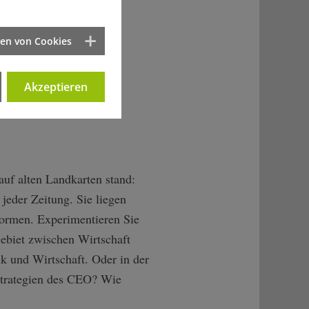
ten von Cookies
Akzeptieren
on Philosophen in den
uf alten Landkarten stand:
 jeder Zeitung. Sie liegen
Formen. Experimentieren Sie
ebiet zwischen Wirtschaft
k und Wirtschaft. Oder in der
Strategien des CEO? Wie