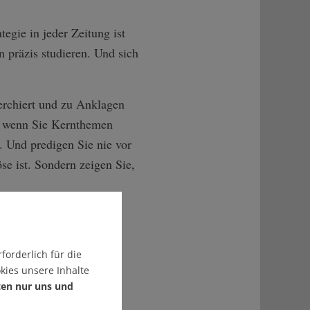
egie in jeder Zeitung ist
 präzis studieren. Und sich
herchiert und zu Anklagen
Und wenn Sie Kernthemen
. Und predigen Sie nie vor
se ist. Sondern zeigen Sie,
forderlich für die
kies unsere Inhalte
ten nur uns und