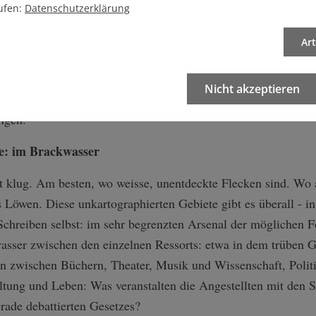
ogmen.
ufen:
Datenschutzerklärung
deren Lokalzeitung. Dann halten Sie Ausschau nach
Ar
Nach weitgereisten Leuten, nach den
m Kleinen: Denn diese sind Ihr wahres Thema.
Nicht akzeptieren
nie eng, sondern mit grossem Herzen. Benützen Sie Zitate v
ngen.
ve: im Brackwasser
t klug. Am besten, wo weisse, unentdeckte Flecken sind. Wo a
s Löwen. Diese unkartographierten Gebiete gibt es überall - in
Schreiben selbst: im sehr begrenzten Arsenal der möglichen 
asser zwischen den einzelnen Ressorts: etwa in dem trüben G
on zwischen Büchern, Theater, Musik und Wissenschaft, Politi
ltung und Leben: Was veranstalten die Angestellten mit den 
erade debattierten Gesetzes?