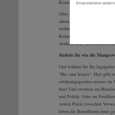
Kratzen Sie Publikum und D
Einverständnis widerr
Oder Sie landen in einer bie
allem, was Weite verspricht. 
weltbewegenden Strömungen i
Kommentieren Sie das Lokale 
Artikeln über Katzenausstellu
Siedeln Sie wie die Mangro
Und wählen Sie Ihr Jagdgebie
"Hic sunt leones". Hier gibt e
erfahrungsgemäss erstens im 
hier! Und zweitens im Brackw
und Politik. Oder im Feuillet
weiten Prärie zwischen Verwa
leben die Betroffenen eines g