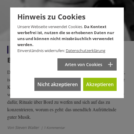
Hinweis zu Cookies
Unsere Webseite verwendet Cookies.
Da Kontext
werbefrei ist, nutzen die so erhobenen Daten nur
uns und können nicht missbräuchlich verwendet
werden.
Debatte
Einverständnis widerrufen:
Datenschutzerklärung
Beethoven, wir haben ein Problem
Arten von Cookies
Der Betrieb der klassischen Musik, von Steuergeldern gestützt,
ist reif fürs Museum. Aber nicht die klassische Musik ist in der
Nicht akzeptieren
Akzeptieren
Krise, sondern es sind die, die diesen Klassikbetrieb
verantworten. Ein Plädoyer des jungen Cellisten Steven Walter
dafür, Rituale über Bord zu werfen und sich auf das zu
konzentrieren, worum es geht: das unendlich Aufrüttelnde
guter Musik.
Von Steven Walter
| 1 Kommentar